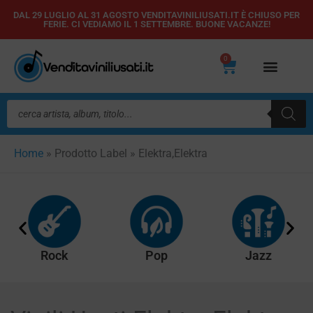
Vai
DAL 29 LUGLIO AL 31 AGOSTO VENDITAVINILIUSATI.IT È CHIUSO PER
FERIE. CI VEDIAMO IL 1 SETTEMBRE. BUONE VACANZE!
al
contenuto
0
Carrello
Ricerca
prodotti
Home
»
Prodotto Label
»
Elektra,Elektra
Rock
Pop
Jazz