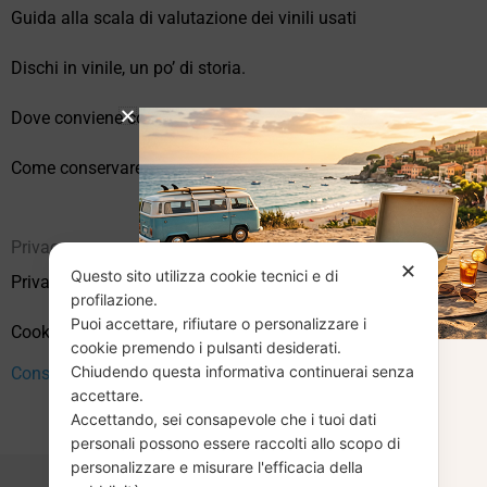
Guida alla scala di valutazione dei vinili usati
Dischi in vinile, un po’ di storia.
Dove conviene comprare vinili online?
Come conservare correttamente i vinili usati
Privacy
✕
Questo sito utilizza cookie tecnici e di
Privacy Policy
profilazione.
Puoi accettare, rifiutare o personalizzare i
Cookie Policy (UE)
cookie premendo i pulsanti desiderati.
Chiudendo questa informativa continuerai senza
CHIUSURA
Consenso
accettare.
Accettando, sei consapevole che i tuoi dati
ESTIVA
personali possono essere raccolti allo scopo di
personalizzare e misurare l'efficacia della