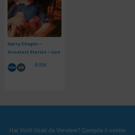
Harry Chapin –
Greatest Stories – Live
8,00
€
Hai Vinili Usati da Vendere? Compila il nostro