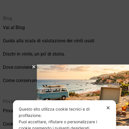
Blog
Vai al Blog
Guida alla scala di valutazione dei vinili usati
Dischi in vinile, un po’ di storia.
Dove conviene comprare vinili online?
Come conservare correttamente i vinili usati
Privacy
✕
Questo sito utilizza cookie tecnici e di
Privacy Policy
profilazione.
Puoi accettare, rifiutare o personalizzare i
Cookie Policy (UE)
cookie premendo i pulsanti desiderati.