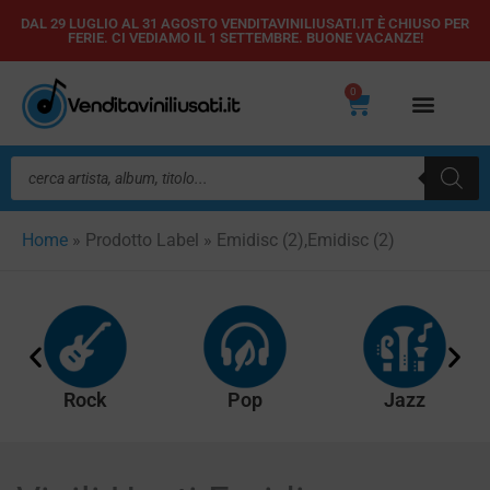
Vai
DAL 29 LUGLIO AL 31 AGOSTO VENDITAVINILIUSATI.IT È CHIUSO PER
FERIE. CI VEDIAMO IL 1 SETTEMBRE. BUONE VACANZE!
al
contenuto
0
Carrello
Ricerca
prodotti
Home
»
Prodotto Label
»
Emidisc (2),Emidisc (2)
Rock
Pop
Jazz