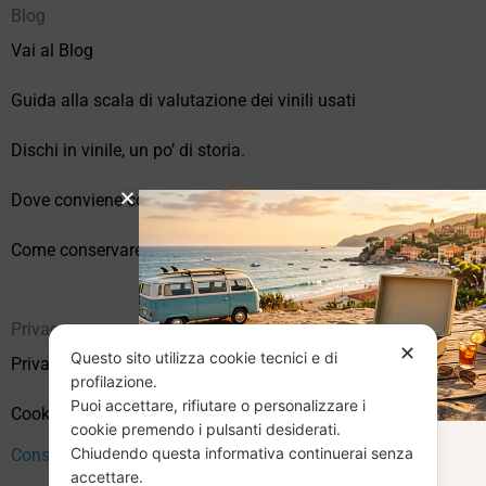
Blog
Vai al Blog
Guida alla scala di valutazione dei vinili usati
Dischi in vinile, un po’ di storia.
Dove conviene comprare vinili online?
Come conservare correttamente i vinili usati
Privacy
✕
Questo sito utilizza cookie tecnici e di
Privacy Policy
profilazione.
Puoi accettare, rifiutare o personalizzare i
Cookie Policy (UE)
cookie premendo i pulsanti desiderati.
Chiudendo questa informativa continuerai senza
CHIUSURA
Consenso
accettare.