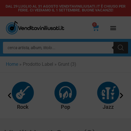
Vai
DAL 29 LUGLIO AL 31 AGOSTO VENDITAVINILIUSATI.IT È CHIUSO PER
FERIE. CI VEDIAMO IL 1 SETTEMBRE. BUONE VACANZE!
al
contenuto
0
Carrello
Ricerca
prodotti
Home
»
Prodotto Label
»
Grunt (3)
Rock
Pop
Jazz