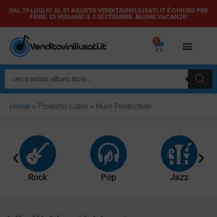
Vai
DAL 29 LUGLIO AL 31 AGOSTO VENDITAVINILIUSATI.IT È CHIUSO PER
FERIE. CI VEDIAMO IL 1 SETTEMBRE. BUONE VACANZE!
al
contenuto
0
Carrello
Ricerca
prodotti
Home
»
Prodotto Label
»
Hunt Production
Rock
Pop
Jazz