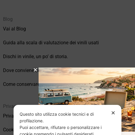
Blog
Vai al Blog
Guida alla scala di valutazione dei vinili usati
Dischi in vinile, un po’ di storia.
Dove conviene comprare vinili online?
Come conservare correttamente i vinili usati
Privacy
✕
Questo sito utilizza cookie tecnici e di
Privacy Policy
profilazione.
Puoi accettare, rifiutare o personalizzare i
Cookie Policy (UE)
cookie premendo i pulsanti desiderati.