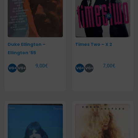
Duke Ellington –
Times Two – X 2
Ellington ’65
9,00
€
7,00
€