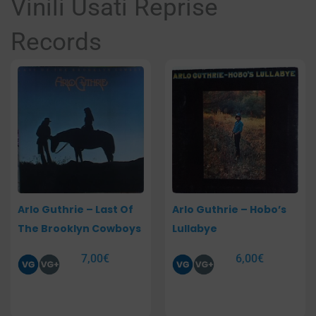
Vinili Usati Reprise
Records
Pagina
Pagina
Arlo Guthrie – Last Of
Arlo Guthrie – Hobo’s
The Brooklyn Cowboys
Lullabye
7,00
€
6,00
€