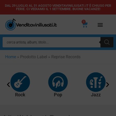
Vai
DAL 29 LUGLIO AL 31 AGOSTO VENDITAVINILIUSATI.IT È CHIUSO PER
FERIE. CI VEDIAMO IL 1 SETTEMBRE. BUONE VACANZE!
al
contenuto
0
Carrello
Ricerca
prodotti
Home
»
Prodotto Label
»
Reprise Records
Rock
Pop
Jazz