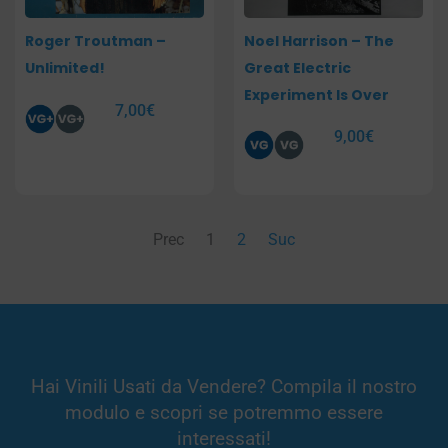
Roger Troutman –
Noel Harrison – The
Unlimited!
Great Electric
Experiment Is Over
7,00
€
9,00
€
Prec
1
2
Suc
Hai Vinili Usati da Vendere? Compila il nostro
modulo e scopri se potremmo essere
interessati!