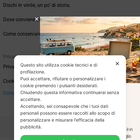
Dischi in vinile, un po’ di storia.
Dove conviene comprare vinili online?
Come conservare correttamente i vinili usati
Privacy
✕
Questo sito utilizza cookie tecnici e di
Privacy Policy
profilazione.
Puoi accettare, rifiutare o personalizzare i
Cookie Policy (UE)
cookie premendo i pulsanti desiderati.
Chiudendo questa informativa continuerai senza
CHIUSURA
Consenso
accettare.
Accettando, sei consapevole che i tuoi dati
ESTIVA
personali possono essere raccolti allo scopo di
personalizzare e misurare l'efficacia della
pubblicità.
Dal 29 luglio al 31 agosto venditaviniliusati.it è in
pausa estiva. Gli ordini ricevuti entro il 29 luglio