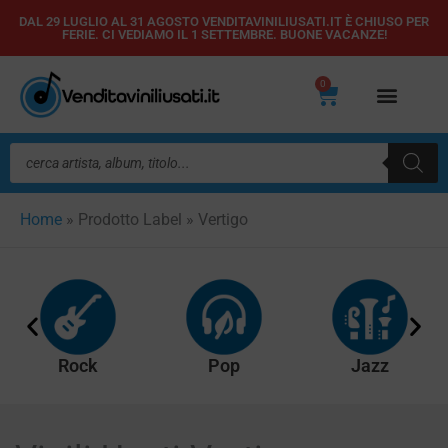
Vai
DAL 29 LUGLIO AL 31 AGOSTO VENDITAVINILIUSATI.IT È CHIUSO PER
FERIE. CI VEDIAMO IL 1 SETTEMBRE. BUONE VACANZE!
al
contenuto
0
Carrello
Ricerca
prodotti
Home
»
Prodotto Label
»
Vertigo
Rock
Pop
Jazz