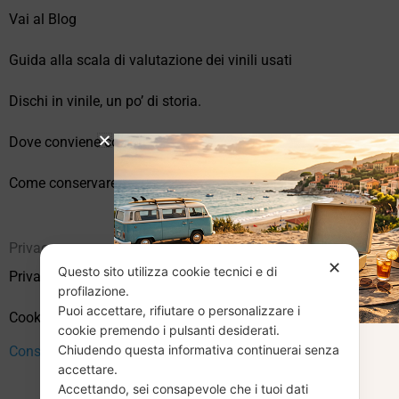
Vai al Blog
Guida alla scala di valutazione dei vinili usati
Dischi in vinile, un po’ di storia.
Dove conviene comprare vinili online?
Come conservare correttamente i vinili usati
Privacy
✕
Questo sito utilizza cookie tecnici e di
Privacy Policy
profilazione.
Puoi accettare, rifiutare o personalizzare i
Cookie Policy (UE)
cookie premendo i pulsanti desiderati.
Chiudendo questa informativa continuerai senza
CHIUSURA
Consenso
accettare.
Accettando, sei consapevole che i tuoi dati