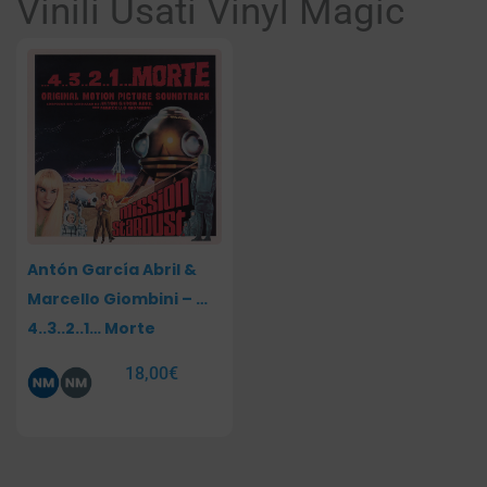
Vinili Usati Vinyl Magic
Antón García Abril &
Marcello Giombini – …
4..3..2..1… Morte
18,00
€