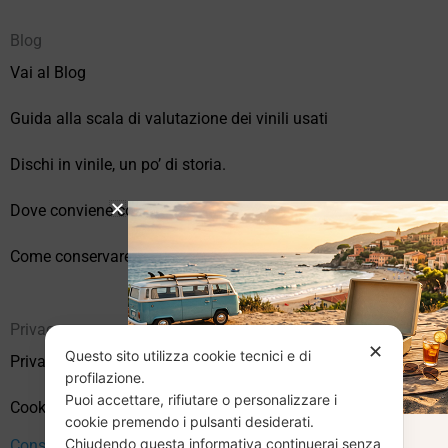
Blog
Vai al Blog
Guida alla scala di valutazione dei vinili usati
Dischi in vinile, un po’ di storia.
Dove conviene comprare vinili online?
Come conservare correttamente i vinili usati
Privacy
✕
Questo sito utilizza cookie tecnici e di
Privacy Policy
profilazione.
Puoi accettare, rifiutare o personalizzare i
Cookie Policy (UE)
cookie premendo i pulsanti desiderati.
Chiudendo questa informativa continuerai senza
Consenso