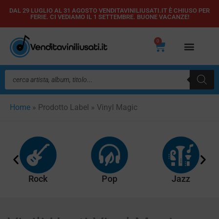
Vai
DAL 29 LUGLIO AL 31 AGOSTO VENDITAVINILIUSATI.IT È CHIUSO PER
FERIE. CI VEDIAMO IL 1 SETTEMBRE. BUONE VACANZE!
al
contenuto
0
Carrello
Ricerca
prodotti
Home
»
Prodotto Label
»
Vinyl Magic
Rock
Pop
Jazz