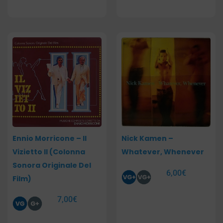
Ennio Morricone – Il
Nick Kamen –
Vizietto II (Colonna
Whatever, Whenever
Sonora Originale Del
6,00
€
Film)
7,00
€