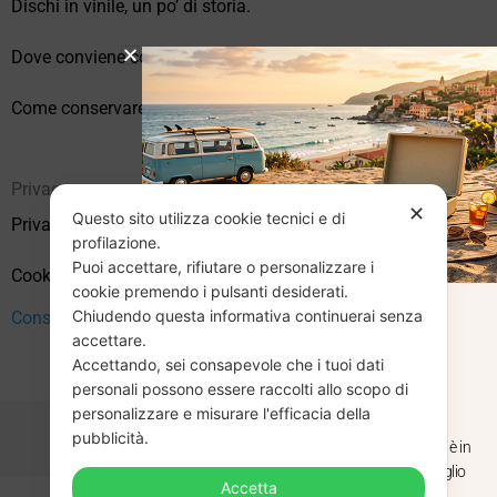
Dischi in vinile, un po’ di storia.
Dove conviene comprare vinili online?
Come conservare correttamente i vinili usati
Privacy
✕
Questo sito utilizza cookie tecnici e di
Privacy Policy
profilazione.
Puoi accettare, rifiutare o personalizzare i
Cookie Policy (UE)
cookie premendo i pulsanti desiderati.
Chiudendo questa informativa continuerai senza
CHIUSURA
Consenso
accettare.
Accettando, sei consapevole che i tuoi dati
ESTIVA
personali possono essere raccolti allo scopo di
personalizzare e misurare l'efficacia della
pubblicità.
Dal 29 luglio al 31 agosto venditaviniliusati.it è in
pausa estiva. Gli ordini ricevuti entro il 29 luglio
Accetta
saranno spediti regolarmente.