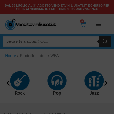
Vai
DAL 29 LUGLIO AL 31 AGOSTO VENDITAVINILIUSATI.IT È CHIUSO PER
FERIE. CI VEDIAMO IL 1 SETTEMBRE. BUONE VACANZE!
al
contenuto
0
Carrello
Ricerca
prodotti
Home
»
Prodotto Label
»
WEA
Rock
Pop
Jazz