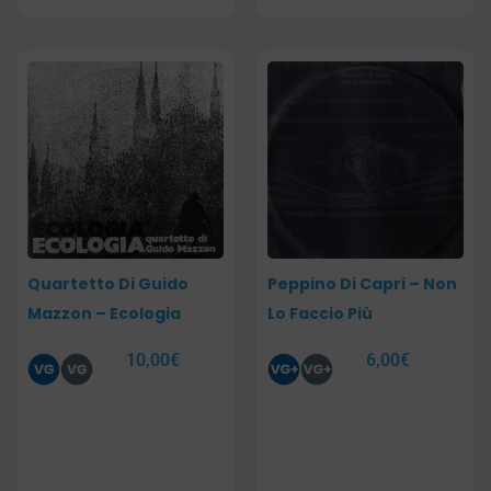
Quartetto Di Guido
Peppino Di Capri – Non
Mazzon – Ecologia
Lo Faccio Più
10,00
€
6,00
€