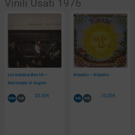
Vinili Usati 1976
Pagina
Pagina
Pagina
Pagina
Pagina
Pagina
Loredana Bertè –
Klaatu – Klaatu
Normale O Super
35,00
€
10,00
€