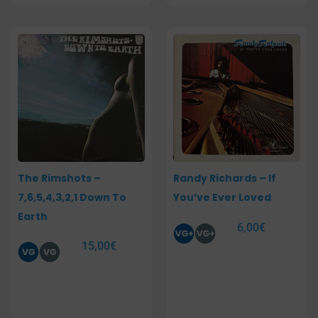
The Rimshots –
Randy Richards – If
7,6,5,4,3,2,1 Down To
You’ve Ever Loved
Earth
6,00
€
15,00
€