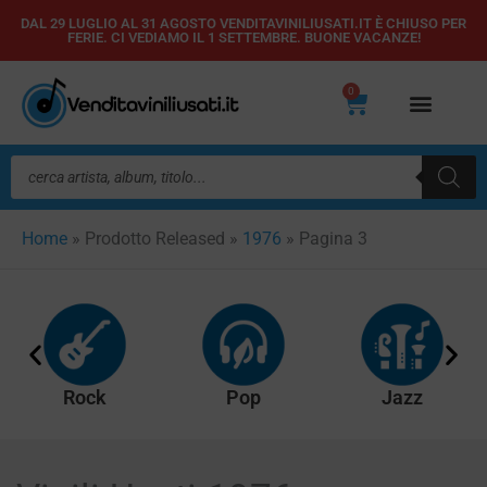
Vai
DAL 29 LUGLIO AL 31 AGOSTO VENDITAVINILIUSATI.IT È CHIUSO PER
FERIE. CI VEDIAMO IL 1 SETTEMBRE. BUONE VACANZE!
al
contenuto
0
Carrello
Ricerca
prodotti
Home
»
Prodotto Released
»
1976
»
Pagina 3
Rock
Pop
Jazz