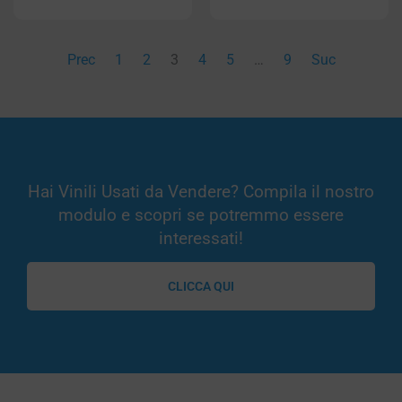
Prec
1
2
3
4
5
…
9
Suc
Hai Vinili Usati da Vendere? Compila il nostro
modulo e scopri se potremmo essere
interessati!
CLICCA QUI