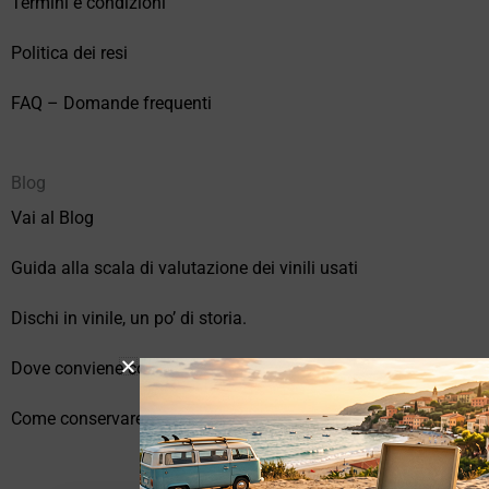
Termini e condizioni
Politica dei resi
FAQ – Domande frequenti
Blog
Vai al Blog
Guida alla scala di valutazione dei vinili usati
Dischi in vinile, un po’ di storia.
Dove conviene comprare vinili online?
Come conservare correttamente i vinili usati