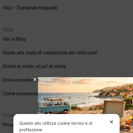
FAQ – Domande frequenti
Blog
Vai al Blog
Guida alla scala di valutazione dei vinili usati
Dischi in vinile, un po’ di storia.
Dove conviene comprare vinili online?
Come conservare correttamente i vinili usati
Privacy
✕
Questo sito utilizza cookie tecnici e di
Privacy Policy
profilazione.