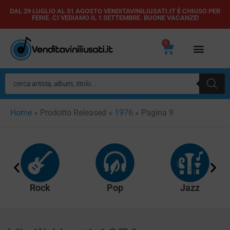
Vai
DAL 29 LUGLIO AL 31 AGOSTO VENDITAVINILIUSATI.IT È CHIUSO PER
FERIE. CI VEDIAMO IL 1 SETTEMBRE. BUONE VACANZE!
al
contenuto
0
Carrello
Ricerca
prodotti
Home
»
Prodotto Released
»
1976
»
Pagina 9
Rock
Pop
Jazz