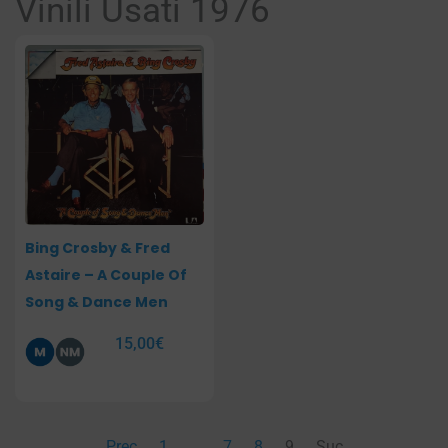
Vinili Usati 1976
Pagina
Pagina
Pagina
Pagina
Bing Crosby & Fred
Astaire – A Couple Of
Song & Dance Men
15,00
€
Prec
1
…
7
8
9
Suc