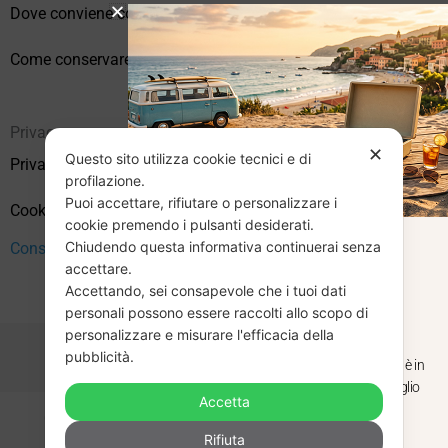
Dove conviene comprare vinili online?
Come conservare correttamente i vinili usati
Privacy
✕
Questo sito utilizza cookie tecnici e di
Privacy Policy
profilazione.
Puoi accettare, rifiutare o personalizzare i
Cookie Policy (UE)
cookie premendo i pulsanti desiderati.
Chiudendo questa informativa continuerai senza
CHIUSURA
Consenso
accettare.
Accettando, sei consapevole che i tuoi dati
ESTIVA
personali possono essere raccolti allo scopo di
personalizzare e misurare l'efficacia della
pubblicità.
Dal 29 luglio al 31 agosto venditaviniliusati.it è in
pausa estiva. Gli ordini ricevuti entro il 29 luglio
Accetta
saranno spediti regolarmente.
Copyright © 2026 Vendita Vinili Usati | P.IVA 12240940960
Rifiuta