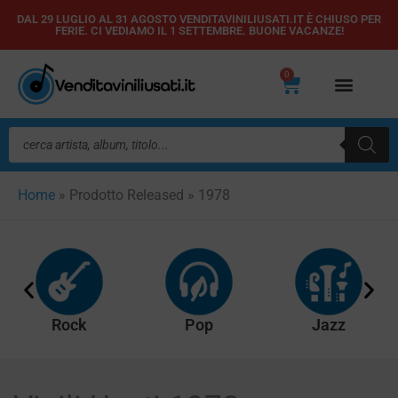
Vai
DAL 29 LUGLIO AL 31 AGOSTO VENDITAVINILIUSATI.IT È CHIUSO PER
FERIE. CI VEDIAMO IL 1 SETTEMBRE. BUONE VACANZE!
al
contenuto
0
Carrello
Ricerca
prodotti
Home
»
Prodotto Released
»
1978
Rock
Pop
Jazz