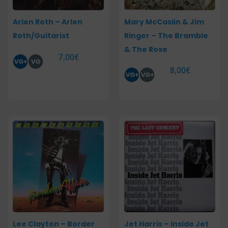
Arlen Roth – Arlen
Mary McCaslin & Jim
Roth/Guitarist
Ringer – The Bramble
& The Rose
7,00
€
8,00
€
Lee Clayton – Border
Jet Harris – Inside Jet