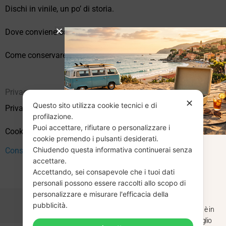
Dischi in vinile, un po’ di storia.
Dove conviene comprare vinili online?
Come conservare correttamente i vinili usati
Privacy
✕
Questo sito utilizza cookie tecnici e di
Privacy Policy
profilazione.
Puoi accettare, rifiutare o personalizzare i
Cookie Policy (UE)
cookie premendo i pulsanti desiderati.
Chiudendo questa informativa continuerai senza
CHIUSURA
Consenso
accettare.
Accettando, sei consapevole che i tuoi dati
ESTIVA
personali possono essere raccolti allo scopo di
personalizzare e misurare l'efficacia della
pubblicità.
Dal 29 luglio al 31 agosto venditaviniliusati.it è in
pausa estiva. Gli ordini ricevuti entro il 29 luglio