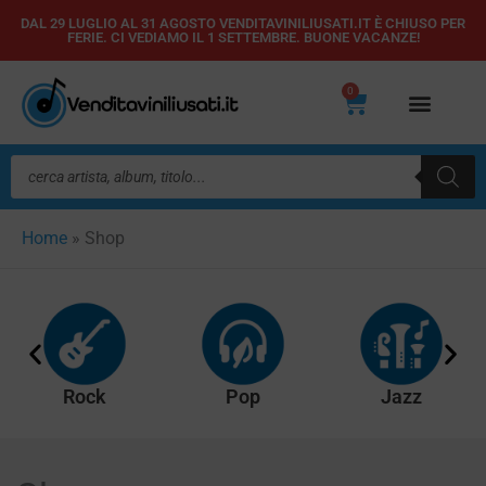
Vai
DAL 29 LUGLIO AL 31 AGOSTO VENDITAVINILIUSATI.IT È CHIUSO PER
FERIE. CI VEDIAMO IL 1 SETTEMBRE. BUONE VACANZE!
al
contenuto
0
Carrello
Ricerca
prodotti
Home
»
Shop
Rock
Pop
Jazz