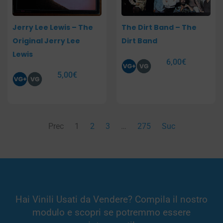
Jerry Lee Lewis – The
The Dirt Band – The
Original Jerry Lee
Dirt Band
Lewis
6,00
€
5,00
€
Prec
1
2
3
…
275
Suc
Hai Vinili Usati da Vendere? Compila il nostro
modulo e scopri se potremmo essere