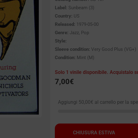
Label:
Sunbeam (3)
Country:
US
Released:
1979-05-00
Genre:
Jazz, Pop
Style:
Sleeve condition:
Very Good Plus (VG+)
Condition:
Mint (M)
Solo 1 vinile disponibile. Acquistalo s
7,00
€
Aggiungi
50,00
€
al carrello per la sp
CHIUSURA ESTIVA