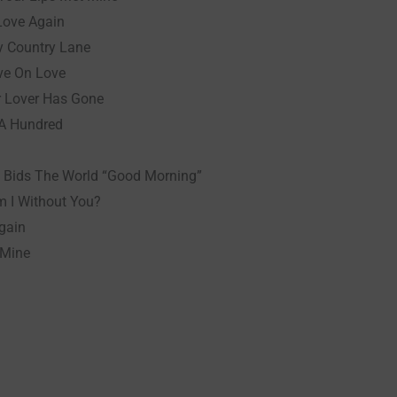
Love Again
y Country Lane
ve On Love
 Lover Has Gone
 A Hundred
y Bids The World “Good Morning”
m I Without You?
gain
 Mine