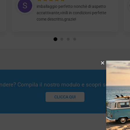
imballaggio perfetto nonchè di aspetto
accattivante,vinili in condizioni perfette
come descritto,grazie!
Vendere? Compila il nostro modulo e scopri se potremm
CLICCA QUI