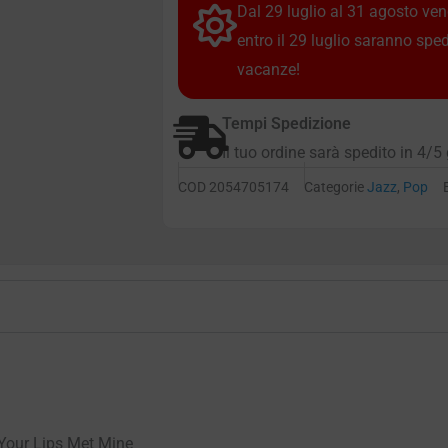
Dal 29 luglio al 31 agosto vendi
entro il 29 luglio saranno spe
vacanze!
Tempi Spedizione
Il tuo ordine sarà spedito in 4/5 
COD
2054705174
Categorie
Jazz
,
Pop
Your Lips Met Mine