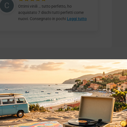
Ottimi vinili … tutto perfetto, ho
acquistato 7 dischi tutti perfetti come
nuovi. Consegnato in pochi
Leggi tutto
o essere interessati!