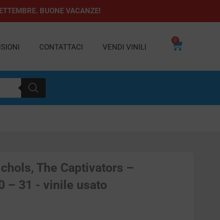
1 SETTEMBRE. BUONE VACANZE!
0
Carrello
SIONI
CONTATTACI
VENDI VINILI
hols, The Captivators –
– 31 - vinile usato