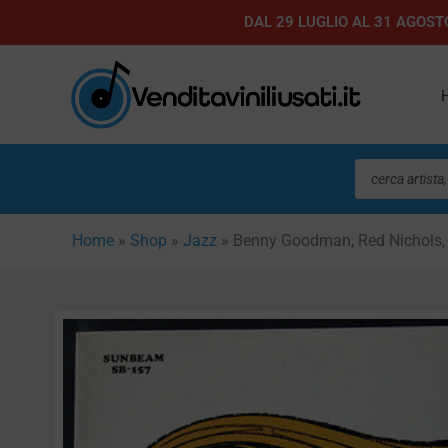
Vai
DAL 29 LUGLIO AL 31 AGOSTO
al
contenuto
Ricerca
prodotti
Home
»
Shop
»
Jazz
»
Benny Goodman, Red Nichols, 