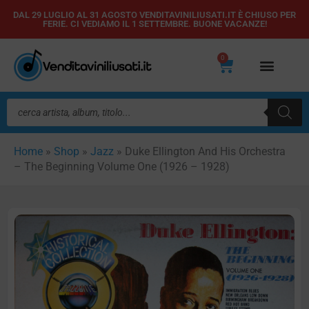
Vai
DAL 29 LUGLIO AL 31 AGOSTO VENDITAVINILIUSATI.IT È CHIUSO PER
FERIE. CI VEDIAMO IL 1 SETTEMBRE. BUONE VACANZE!
al
contenuto
0
Carrello
Ricerca
prodotti
Home
»
Shop
»
Jazz
»
Duke Ellington And His Orchestra
– The Beginning Volume One (1926 – 1928)