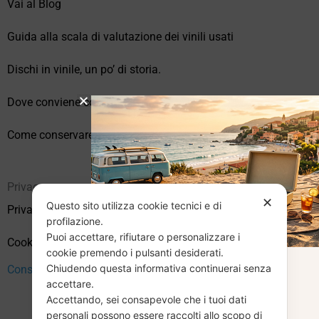
Vai al Blog
Guida alla scala di valutazione dei vinili usati
Dischi in vinile, un po’ di storia.
Dove conviene comprare vinili online?
Come conservare correttamente i vinili usati
Privacy
✕
Questo sito utilizza cookie tecnici e di
Privacy Policy
profilazione.
Puoi accettare, rifiutare o personalizzare i
Cookie Policy (UE)
cookie premendo i pulsanti desiderati.
Chiudendo questa informativa continuerai senza
Consenso
CHIUSURA
accettare.
Accettando, sei consapevole che i tuoi dati
personali possono essere raccolti allo scopo di