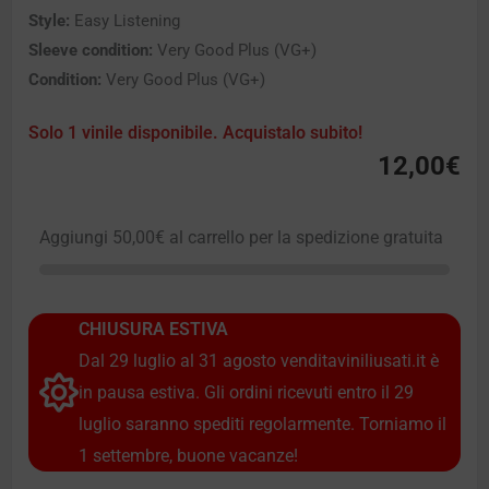
Style:
Easy Listening
Sleeve condition:
Very Good Plus (VG+)
Condition:
Very Good Plus (VG+)
Solo 1 vinile disponibile. Acquistalo subito!
12,00
€
Aggiungi
50,00
€
al carrello per la spedizione gratuita
CHIUSURA ESTIVA
Dal 29 luglio al 31 agosto venditaviniliusati.it è
in pausa estiva. Gli ordini ricevuti entro il 29
luglio saranno spediti regolarmente. Torniamo il
1 settembre, buone vacanze!