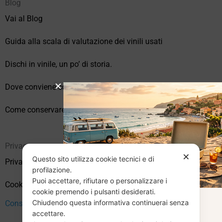
Blog
Vai al Blog
Guida alla scala di valutazione dei vinili usati
Dischi in vinile, un po’ di storia.
Dove conviene comprare vinili online?
Come conservare correttamente i vinili usati
Privacy
✕
Questo sito utilizza cookie tecnici e di
Privacy Policy
profilazione.
Puoi accettare, rifiutare o personalizzare i
Cookie Policy (UE)
cookie premendo i pulsanti desiderati.
Chiudendo questa informativa continuerai senza
CHIUSURA
Consenso
accettare.