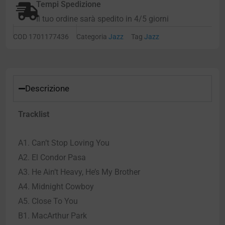
Tempi Spedizione
Il tuo ordine sarà spedito in 4/5 giorni
COD
1701177436
Categoria
Jazz
Tag
Jazz
Descrizione
Tracklist
A1. Can’t Stop Loving You
A2. El Condor Pasa
A3. He Ain’t Heavy, He’s My Brother
A4. Midnight Cowboy
A5. Close To You
B1. MacArthur Park