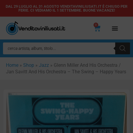
Vai
DAL 29 LUGLIO AL 31 AGOSTO VENDITAVINILIUSATI.IT È CHIUSO PER
FERIE. CI VEDIAMO IL 1 SETTEMBRE. BUONE VACANZE!
al
contenuto
0
Carrello
Ricerca
prodotti
Home
»
Shop
»
Jazz
»
Glenn Miller And His Orchestra /
Jan Savitt And His Orchestra – The Swing – Happy Years