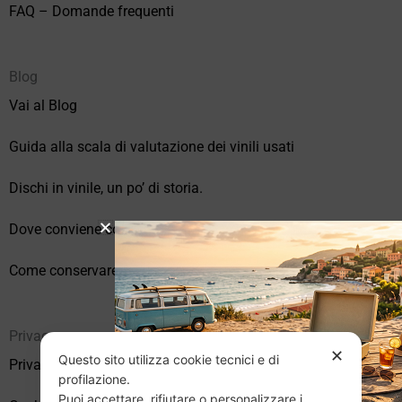
FAQ – Domande frequenti
Blog
Vai al Blog
Guida alla scala di valutazione dei vinili usati
Dischi in vinile, un po’ di storia.
Dove conviene comprare vinili online?
Come conservare correttamente i vinili usati
Privacy
✕
Questo sito utilizza cookie tecnici e di
Privacy Policy
profilazione.
Puoi accettare, rifiutare o personalizzare i