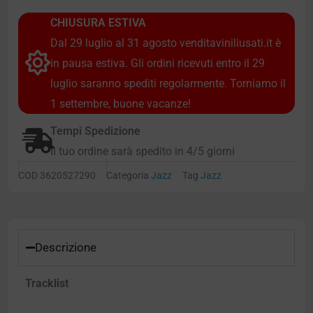
CHIUSURA ESTIVA
Dal 29 luglio al 31 agosto venditaviniliusati.it è
in pausa estiva. Gli ordini ricevuti entro il 29
luglio saranno spediti regolarmente. Torniamo il
1 settembre, buone vacanze!
Tempi Spedizione
Il tuo ordine sarà spedito in 4/5 giorni
COD
3620527290
Categoria
Jazz
Tag
Jazz
Descrizione
Tracklist