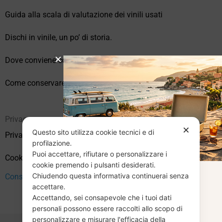
Guida alla scala di valutazione dei vinili usati
Dischi in vinile, un po’ di storia.
Dove conviene comprare vinili online?
Come conservare correttamente i vinili usati
Privacy
✕
Questo sito utilizza cookie tecnici e di
Privacy Policy
profilazione.
Puoi accettare, rifiutare o personalizzare i
Cookie Policy (UE)
cookie premendo i pulsanti desiderati.
Chiudendo questa informativa continuerai senza
CHIUSURA
Consenso
accettare.
Accettando, sei consapevole che i tuoi dati
ESTIVA
personali possono essere raccolti allo scopo di
personalizzare e misurare l'efficacia della