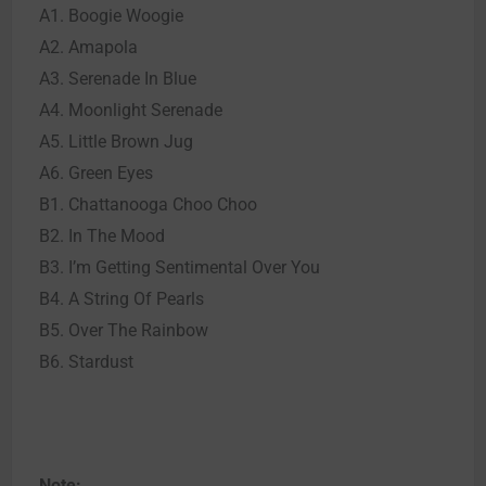
A1. Boogie Woogie
A2. Amapola
A3. Serenade In Blue
A4. Moonlight Serenade
A5. Little Brown Jug
A6. Green Eyes
B1. Chattanooga Choo Choo
B2. In The Mood
B3. I’m Getting Sentimental Over You
B4. A String Of Pearls
B5. Over The Rainbow
B6. Stardust
Note: