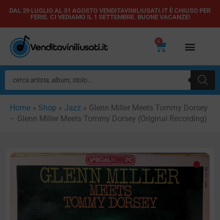
Vai
DAL 29 LUGLIO AL 31 AGOSTO VENDITAVINILIUSATI.IT È CHIUSO PER
FERIE. CI VEDIAMO IL 1 SETTEMBRE. BUONE VACANZE!
al
contenuto
0
Carrello
Ricerca
prodotti
Home
»
Shop
»
Jazz
»
Glenn Miller Meets Tommy Dorsey
– Glenn Miller Meets Tommy Dorsey (Original Recording)