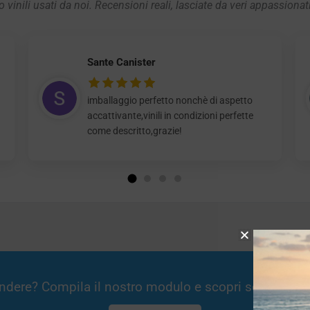
 vinili usati da noi. Recensioni reali, lasciate da veri appassionat
Sante Canister
imballaggio perfetto nonchè di aspetto
accattivante,vinili in condizioni perfette
come descritto,grazie!
Vendere? Compila il nostro modulo e scopri se potremm