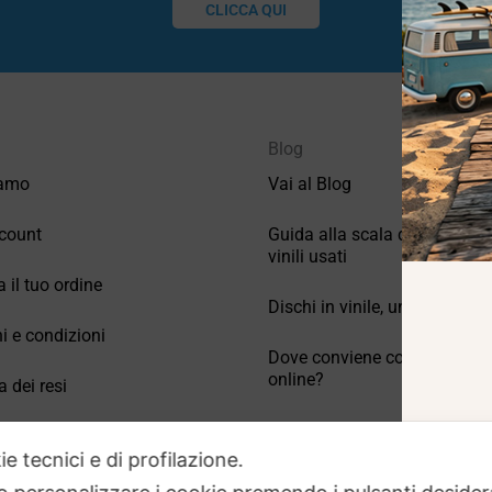
CLICCA QUI
Blog
iamo
Vai al Blog
count
Guida alla scala di valutazio
vinili usati
a il tuo ordine
Dischi in vinile, un po’ di stori
i e condizioni
Dove conviene comprare vinil
online?
a dei resi
Come conservare correttamen
 Domande frequenti
vinili usati
ie tecnici e di profilazione.