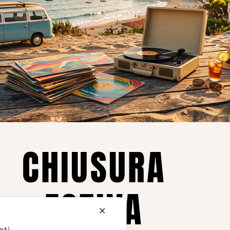
Privacy
Privacy Policy
ne dei
Cookie Policy (UE)
Consenso
a.
CHIUSURA
i
ESTIVA
te i
✕