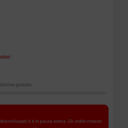
ubito!
edizione gratuita
taviniliusati.it è in pausa estiva. Gli ordini ricevuti