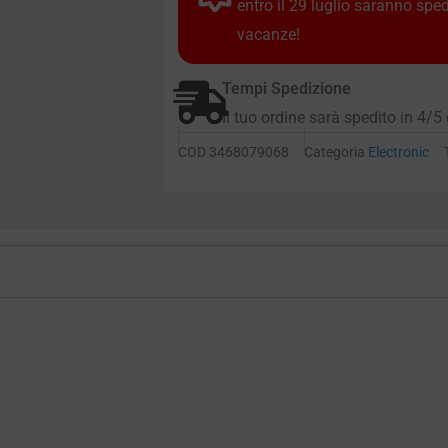
entro il 29 luglio saranno spe
vacanze!
Tempi Spedizione
Il tuo ordine sarà spedito in 4/5 
COD
3468079068
Categoria
Electronic