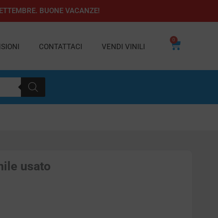
1 SETTEMBRE. BUONE VACANZE!
0
Carrello
SIONI
CONTATTACI
VENDI VINILI
nile usato