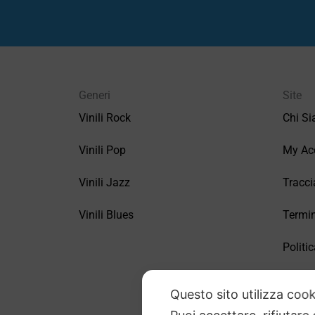
Generi
Site
Vinili Rock
Chi S
Vinili Pop
My Ac
Vinili Jazz
Tracci
Vinili Blues
Termin
Politic
FAQ –
Questo sito utilizza cook