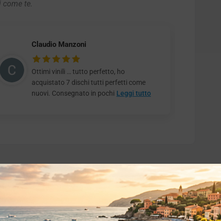
i come te.
Claudio Manzoni
Ottimi vinili … tutto perfetto, ho
acquistato 7 dischi tutti perfetti come
nuovi. Consegnato in pochi
Leggi tutto
o essere interessati!