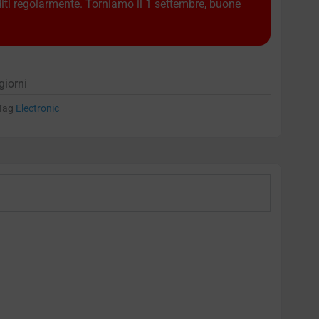
diti regolarmente. Torniamo il 1 settembre, buone
giorni
Tag
Electronic