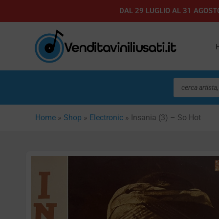
Vai
DAL 29 LUGLIO AL 31 AGOSTO
al
contenuto
Ricerca
prodotti
Home
»
Shop
»
Electronic
»
Insania (3) – So Hot