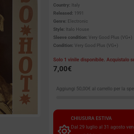
Country:
Italy
Released:
1991
Genre:
Electronic
Style:
Italo House
Sleeve condition:
Very Good Plus (VG+)
Condition:
Very Good Plus (VG+)
Solo 1 vinile disponibile. Acquistalo s
7,00
€
Aggiungi
50,00
€
al carrello per la sp
CHIUSURA ESTIVA
Dal 29 luglio al 31 agosto vendi