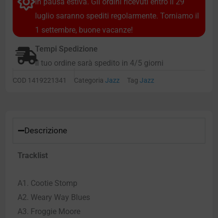
in pausa estiva. Gli ordini ricevuti entro il 29
luglio saranno spediti regolarmente. Torniamo il
1 settembre, buone vacanze!
Tempi Spedizione
Il tuo ordine sarà spedito in 4/5 giorni
COD
1419221341
Categoria
Jazz
Tag
Jazz
Descrizione
Tracklist
A1. Cootie Stomp
A2. Weary Way Blues
A3. Froggie Moore