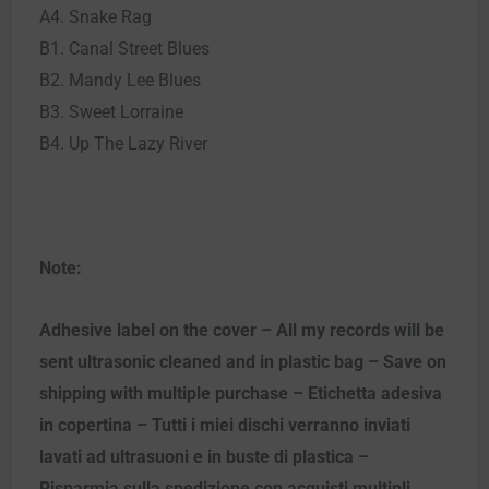
A4. Snake Rag
B1. Canal Street Blues
B2. Mandy Lee Blues
B3. Sweet Lorraine
B4. Up The Lazy River
Note:
Adhesive label on the cover – All my records will be
sent ultrasonic cleaned and in plastic bag – Save on
shipping with multiple purchase – Etichetta adesiva
in copertina – Tutti i miei dischi verranno inviati
lavati ad ultrasuoni e in buste di plastica –
Risparmia sulla spedizione con acquisti multipli.