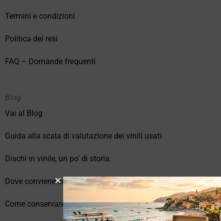
Termini e condizioni
Politica dei resi
FAQ – Domande frequenti
Blog
Vai al Blog
Guida alla scala di valutazione dei vinili usati
Dischi in vinile, un po’ di storia.
Dove conviene comprare vinili online?
Come conservare correttamente i vinili usati