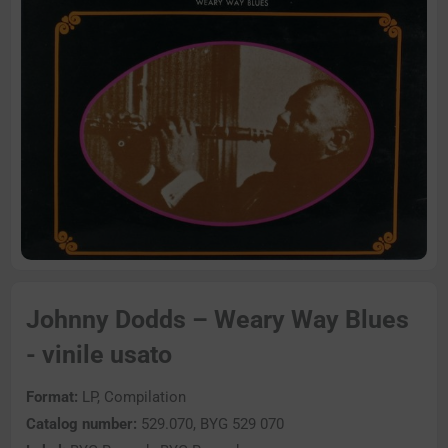
Johnny Dodds – Weary Way Blues
- vinile usato
Format:
LP, Compilation
Catalog number:
529.070, BYG 529 070