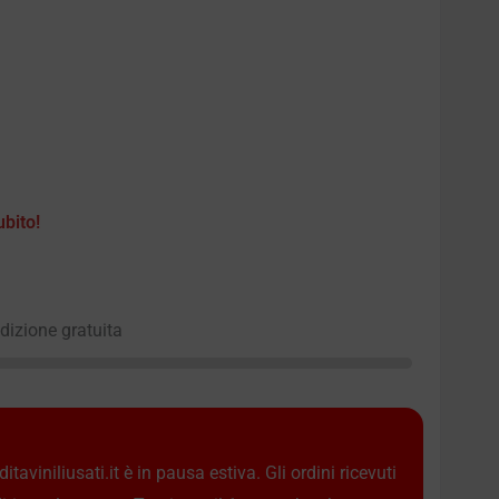
ubito!
edizione gratuita
taviniliusati.it è in pausa estiva. Gli ordini ricevuti