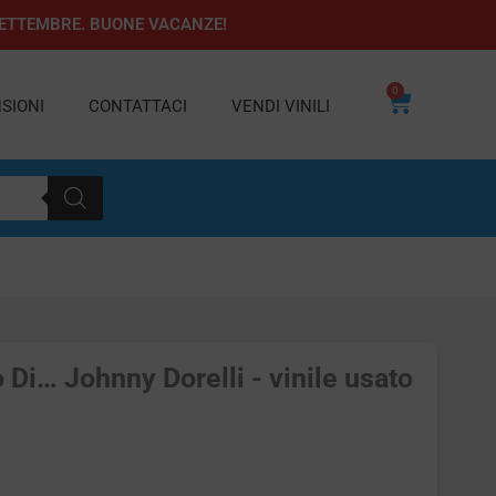
1 SETTEMBRE. BUONE VACANZE!
0
Carrello
SIONI
CONTATTACI
VENDI VINILI
o Di… Johnny Dorelli - vinile usato