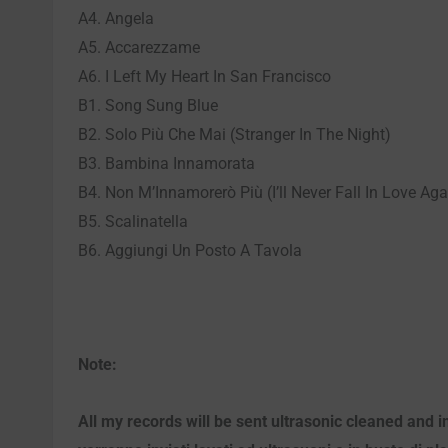
A4. Angela
A5. Accarezzame
A6. I Left My Heart In San Francisco
B1. Song Sung Blue
B2. Solo Più Che Mai (Stranger In The Night)
B3. Bambina Innamorata
B4. Non M’Innamorerò Più (I’ll Never Fall In Love Aga
B5. Scalinatella
B6. Aggiungi Un Posto A Tavola
Note:
All my records will be sent ultrasonic cleaned and i