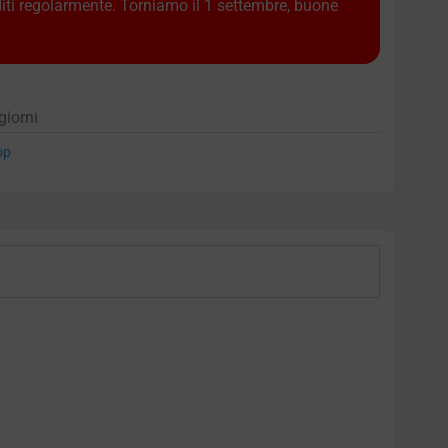
diti regolarmente. Torniamo il 1 settembre, buone
giorni
op