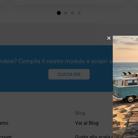
Vendere? Compila il nostro modulo e scopri se potremm
CLICCA QUI
Blog
iamo
Vai al Blog
count
Guida alla scala di valutazio