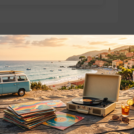
o essere interessati!
Privacy
Privacy Policy
ne dei
Cookie Policy (UE)