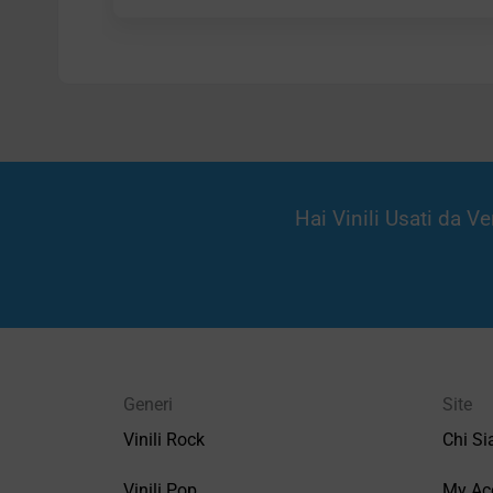
Hai Vinili Usati da 
Generi
Site
Vinili Rock
Chi S
Vinili Pop
My Ac