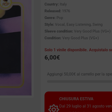
Country:
Italy
Released:
1976
Genre:
Pop
Style:
Vocal, Easy Listening, Swing
Sleeve condition:
Very Good Plus (VG+)
Condition:
Very Good Plus (VG+)
Solo 1 vinile disponibile. Acquistalo s
6,00
€
Aggiungi
50,00
€
al carrello per la sp
CHIUSURA ESTIVA
Dal 29 luglio al 31 agosto vendi