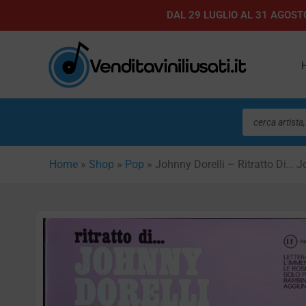
Vai
DAL 29 LUGLIO AL 31 AGOSTO
al
contenuto
Ricerca
prodotti
Home
»
Shop
»
Pop
»
Johnny Dorelli – Ritratto Di… J