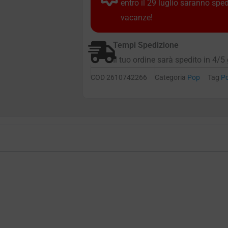
entro il 29 luglio saranno spe
vacanze!
Tempi Spedizione
Il tuo ordine sarà spedito in 4/5 
COD
2610742266
Categoria
Pop
Tag
P