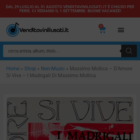
Vai
DAL 29 LUGLIO AL 31 AGOSTO VENDITAVINILIUSATI.IT È CHIUSO PER
FERIE. CI VEDIAMO IL 1 SETTEMBRE. BUONE VACANZE!
al
contenuto
0
Carrello
Ricerca
prodotti
Home
»
Shop
»
Non-Music
»
Massimo Mollica – D’Amore
Si Vive – I Madrigali Di Massimo Mollica