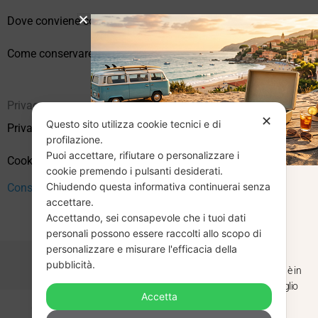
Dove conviene comprare vinili online?
Come conservare correttamente i vinili usati
Privacy
✕
Questo sito utilizza cookie tecnici e di
Privacy Policy
profilazione.
Puoi accettare, rifiutare o personalizzare i
Cookie Policy (UE)
cookie premendo i pulsanti desiderati.
Chiudendo questa informativa continuerai senza
CHIUSURA
Consenso
accettare.
Accettando, sei consapevole che i tuoi dati
ESTIVA
personali possono essere raccolti allo scopo di
personalizzare e misurare l'efficacia della
pubblicità.
Dal 29 luglio al 31 agosto venditaviniliusati.it è in
pausa estiva. Gli ordini ricevuti entro il 29 luglio
Accetta
saranno spediti regolarmente.
Copyright © 2026 Vendita Vinili Usati | P.IVA 12240940960