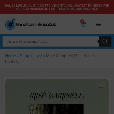
Vai
DAL 29 LUGLIO AL 31 AGOSTO VENDITAVINILIUSATI.IT È CHIUSO PER
FERIE. CI VEDIAMO IL 1 SETTEMBRE. BUONE VACANZE!
al
contenuto
0
Carrello
Ricerca
prodotti
Home
»
Shop
»
Jazz
»
Mike Campbell (2) – Secret
Fantasy