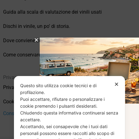
Guida alla scala di valutazione dei vinili usati
Dischi in vinile, un po’ di storia.
Dove conviene comprare vinili online?
Come conservare correttamente i vinili usati
Privacy
✕
Questo sito utilizza cookie tecnici e di
Privacy Policy
profilazione.
Puoi accettare, rifiutare o personalizzare i
Cookie Policy (UE)
cookie premendo i pulsanti desiderati.
Chiudendo questa informativa continuerai senza
CHIUSURA
Consenso
accettare.
Accettando, sei consapevole che i tuoi dati
ESTIVA
personali possono essere raccolti allo scopo di