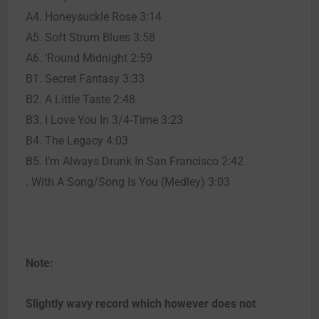
A4. Honeysuckle Rose 3:14
A5. Soft Strum Blues 3:58
A6. ‘Round Midnight 2:59
B1. Secret Fantasy 3:33
B2. A Little Taste 2:48
B3. I Love You In 3/4-Time 3:23
B4. The Legacy 4:03
B5. I’m Always Drunk In San Francisco 2:42
. With A Song/Song Is You (Medley) 3:03
Note:
Slightly wavy record which however does not