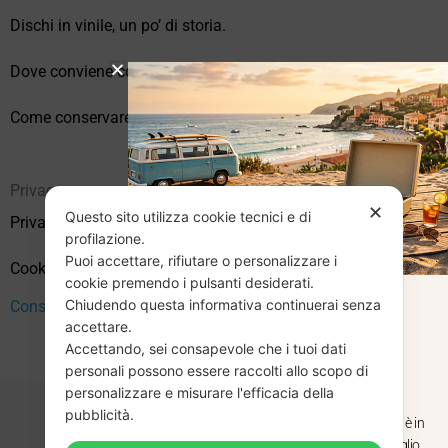
Dischi in vinile, un po’ di storia.
Dove conviene comprare vinili online?
Come conservare correttamente i vinili usati
Privacy
✕
Questo sito utilizza cookie tecnici e di
Privacy Policy
profilazione.
Puoi accettare, rifiutare o personalizzare i
Cookie Policy (UE)
cookie premendo i pulsanti desiderati.
Chiudendo questa informativa continuerai senza
CHIUSURA
Consenso
accettare.
Accettando, sei consapevole che i tuoi dati
ESTIVA
personali possono essere raccolti allo scopo di
personalizzare e misurare l'efficacia della
pubblicità.
Dal 29 luglio al 31 agosto venditaviniliusati.it è in
pausa estiva. Gli ordini ricevuti entro il 29 luglio