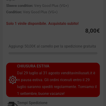
Sleeve condition:
Very Good Plus (VG+)
Condition:
Very Good Plus (VG+)
Solo 1 vinile disponibile. Acquistalo subito!
8,00
€
Aggiungi
50,00
€
al carrello per la spedizione gratuita
CHIUSURA ESTIVA
Dal 29 luglio al 31 agosto venditaviniliusati.it è
in pausa estiva. Gli ordini ricevuti entro il 29
luglio saranno spediti regolarmente. Torniamo il
1 settembre, buone vacanze!
Tempi Spedizione