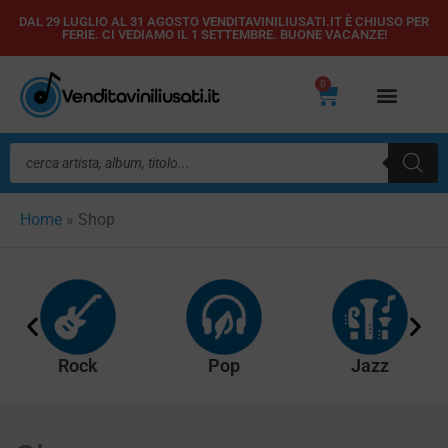
Vai
DAL 29 LUGLIO AL 31 AGOSTO VENDITAVINILIUSATI.IT È CHIUSO PER
FERIE. CI VEDIAMO IL 1 SETTEMBRE. BUONE VACANZE!
al
contenuto
0
Carrello
Ricerca
prodotti
Home
»
Shop
Rock
Pop
Jazz