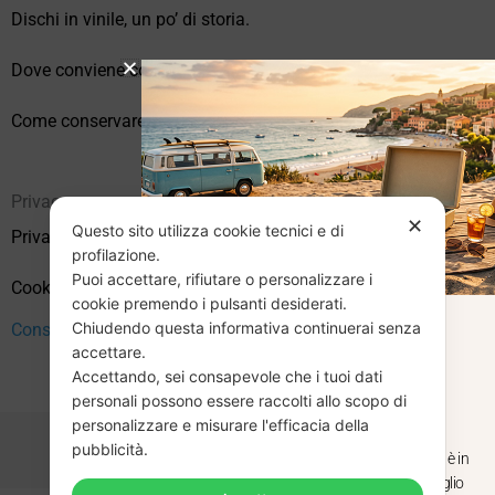
Dischi in vinile, un po’ di storia.
Dove conviene comprare vinili online?
Come conservare correttamente i vinili usati
Privacy
✕
Questo sito utilizza cookie tecnici e di
Privacy Policy
profilazione.
Puoi accettare, rifiutare o personalizzare i
Cookie Policy (UE)
cookie premendo i pulsanti desiderati.
Chiudendo questa informativa continuerai senza
CHIUSURA
Consenso
accettare.
Accettando, sei consapevole che i tuoi dati
ESTIVA
personali possono essere raccolti allo scopo di
personalizzare e misurare l'efficacia della
pubblicità.
Dal 29 luglio al 31 agosto venditaviniliusati.it è in
pausa estiva. Gli ordini ricevuti entro il 29 luglio