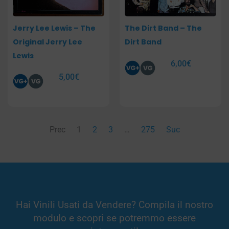
Jerry Lee Lewis – The
The Dirt Band – The
Original Jerry Lee
Dirt Band
Lewis
6,00
€
5,00
€
Prec
1
2
3
…
275
Suc
Hai Vinili Usati da Vendere? Compila il nostro
modulo e scopri se potremmo essere