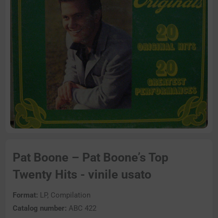
Pat Boone – Pat Boone’s Top
Twenty Hits - vinile usato
Format:
LP, Compilation
Catalog number:
ABC 422