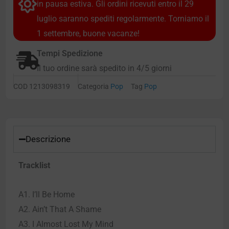
in pausa estiva. Gli ordini ricevuti entro il 29
luglio saranno spediti regolarmente. Torniamo il
1 settembre, buone vacanze!
Tempi Spedizione
Il tuo ordine sarà spedito in 4/5 giorni
COD
1213098319
Categoria
Pop
Tag
Pop
Descrizione
Tracklist
A1. I’ll Be Home
A2. Ain’t That A Shame
A3. I Almost Lost My Mind