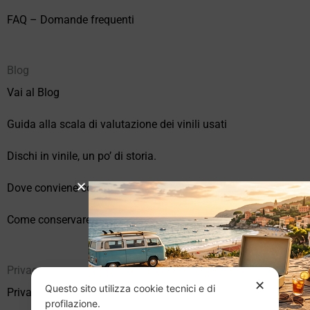
FAQ – Domande frequenti
Blog
Vai al Blog
Guida alla scala di valutazione dei vinili usati
Dischi in vinile, un po’ di storia.
Dove conviene comprare vinili online?
Come conservare correttamente i vinili usati
Privacy
✕
Questo sito utilizza cookie tecnici e di
Privacy Policy
profilazione.