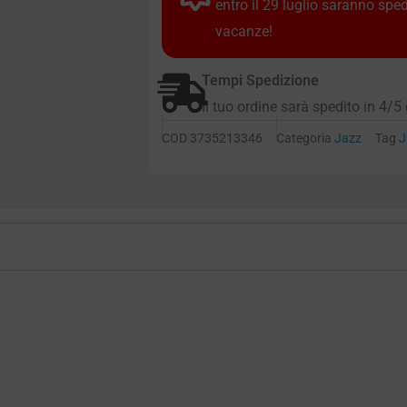
entro il 29 luglio saranno spe
vacanze!
Tempi Spedizione
Il tuo ordine sarà spedito in 4/5 
COD
3735213346
Categoria
Jazz
Tag
J