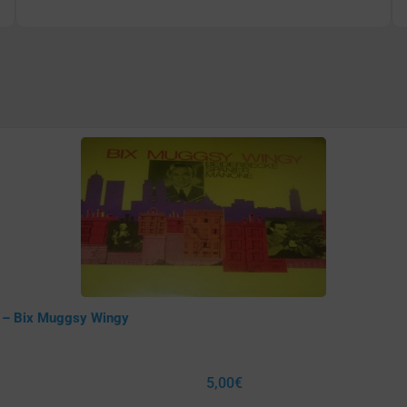
e – Bix Muggsy Wingy
5,00
€