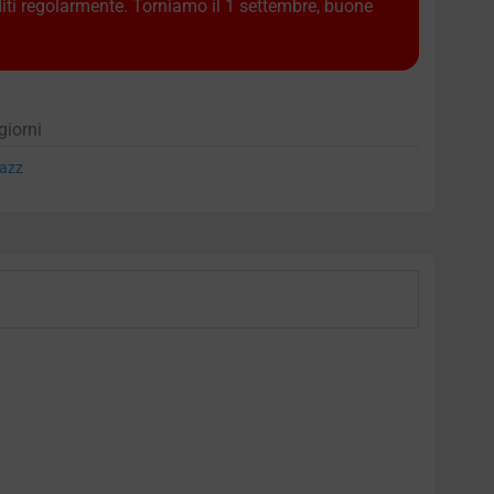
diti regolarmente. Torniamo il 1 settembre, buone
giorni
azz