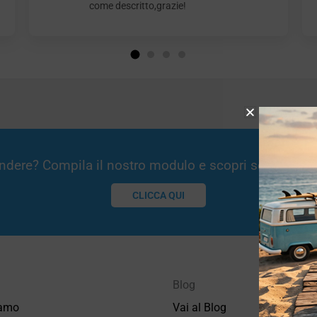
come descritto,grazie!
Vendere? Compila il nostro modulo e scopri se potremm
CLICCA QUI
Blog
iamo
Vai al Blog