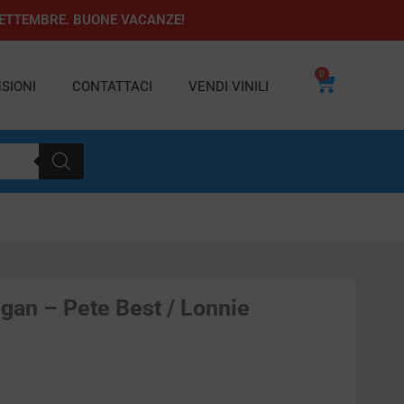
1 SETTEMBRE. BUONE VACANZE!
0
Carrello
SIONI
CONTATTACI
VENDI VINILI
gan – Pete Best / Lonnie