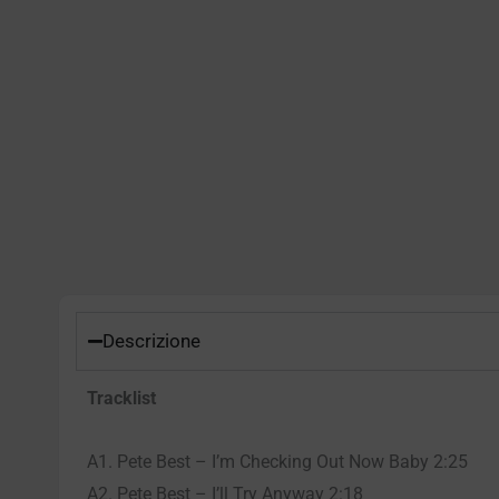
Descrizione
Tracklist
A1. Pete Best – I’m Checking Out Now Baby 2:25
A2. Pete Best – I’ll Try Anyway 2:18