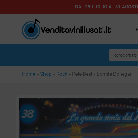
Vai
DAL 29 LUGLIO AL 31 AGOSTO
al
contenuto
Ricerca
prodotti
Home
»
Shop
»
Rock
»
Pete Best / Lonnie Donegan –