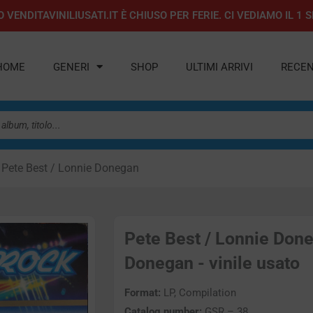
 VENDITAVINILIUSATI.IT È CHIUSO PER FERIE. CI VEDIAMO IL 
HOME
GENERI
SHOP
ULTIMI ARRIVI
RECEN
 Pete Best / Lonnie Donegan
Pete Best / Lonnie Done
Donegan - vinile usato
Format:
LP, Compilation
Catalog number:
GSR – 38