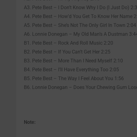
A3. Pete Best – I Don’t Know Why I Do (I Just Do) 2:
A4. Pete Best – How’d You Get To Know Her Name 2
A5. Pete Best – She’s Not The Only Girl In Town 2:04
A6. Lonnie Donegan – My Old Man’s A Dustman 3:4
B1. Pete Best – Rock And Roll Music 2:20
B2. Pete Best – If You Can’t Get Her 2:25
B3. Pete Best – More Than I Need Myself 2:10
B4. Pete Best – I’ll Have Everything Too 2:05
B5. Pete Best – The Way I Feel About You 1:56
B6. Lonnie Donegan – Does Your Chewing Gum Lose 
Note: