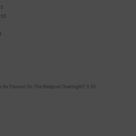
35
:55
4
Its Flavour On The Bedpost Overnight? 3:35