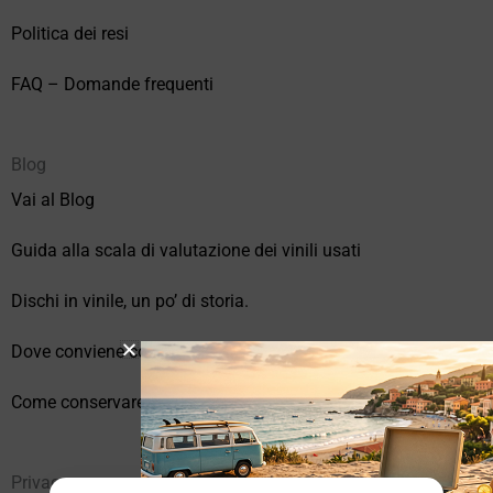
Politica dei resi
FAQ – Domande frequenti
Blog
Vai al Blog
Guida alla scala di valutazione dei vinili usati
Dischi in vinile, un po’ di storia.
Dove conviene comprare vinili online?
Come conservare correttamente i vinili usati
Privacy