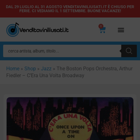
Vai
DAL 29 LUGLIO AL 31 AGOSTO VENDITAVINILIUSATI.IT È CHIUSO PER
FERIE. CI VEDIAMO IL 1 SETTEMBRE. BUONE VACANZE!
al
contenuto
0
Carrello
Ricerca
prodotti
Home
»
Shop
»
Jazz
»
The Boston Pops Orchestra, Arthur
Fiedler – C’Era Una Volta Broadway