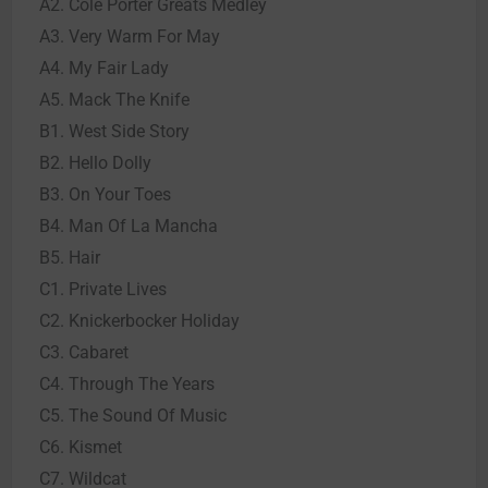
A2. Cole Porter Greats Medley
A3. Very Warm For May
A4. My Fair Lady
A5. Mack The Knife
B1. West Side Story
B2. Hello Dolly
B3. On Your Toes
B4. Man Of La Mancha
B5. Hair
C1. Private Lives
C2. Knickerbocker Holiday
C3. Cabaret
C4. Through The Years
C5. The Sound Of Music
C6. Kismet
C7. Wildcat