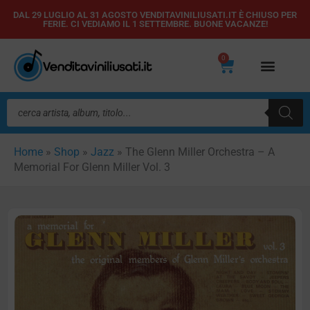
Vai
DAL 29 LUGLIO AL 31 AGOSTO VENDITAVINILIUSATI.IT È CHIUSO PER
FERIE. CI VEDIAMO IL 1 SETTEMBRE. BUONE VACANZE!
al
contenuto
0
Carrello
Ricerca
prodotti
Home
»
Shop
»
Jazz
»
The Glenn Miller Orchestra – A
Memorial For Glenn Miller Vol. 3