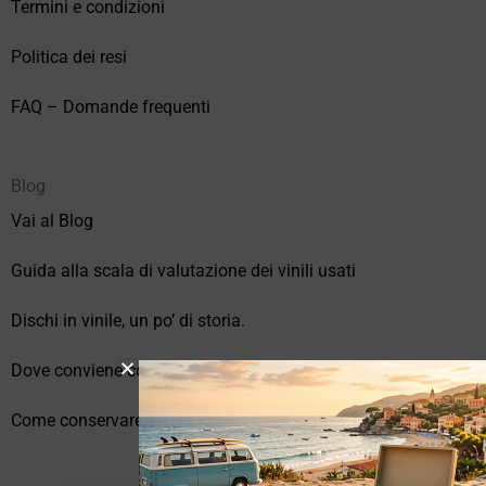
Termini e condizioni
Politica dei resi
FAQ – Domande frequenti
Blog
Vai al Blog
Guida alla scala di valutazione dei vinili usati
Dischi in vinile, un po’ di storia.
Dove conviene comprare vinili online?
Come conservare correttamente i vinili usati