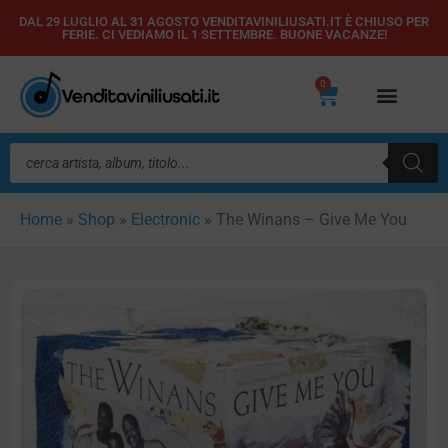
Vai
DAL 29 LUGLIO AL 31 AGOSTO VENDITAVINILIUSATI.IT È CHIUSO PER
FERIE. CI VEDIAMO IL 1 SETTEMBRE. BUONE VACANZE!
al
contenuto
0
Carrello
Ricerca
prodotti
Home
»
Shop
»
Electronic
»
The Winans – Give Me You