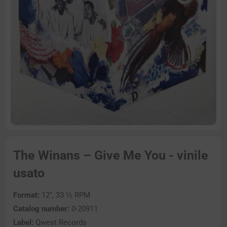
The Winans – Give Me You - vinile
usato
Format:
12″, 33 ⅓ RPM
Catalog number:
0-20911
Label:
Qwest Records