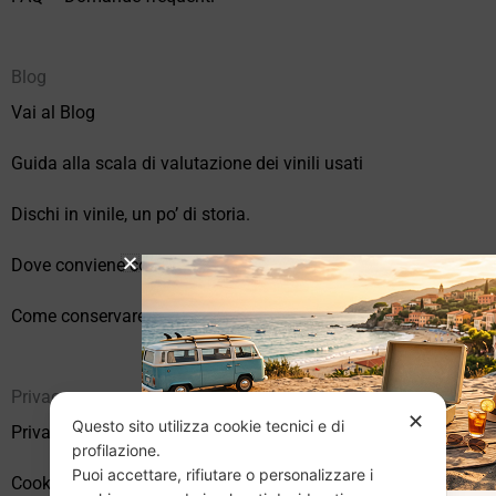
Blog
Vai al Blog
Guida alla scala di valutazione dei vinili usati
Dischi in vinile, un po’ di storia.
Dove conviene comprare vinili online?
Come conservare correttamente i vinili usati
Privacy
✕
Questo sito utilizza cookie tecnici e di
Privacy Policy
profilazione.
Puoi accettare, rifiutare o personalizzare i
Cookie Policy (UE)