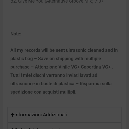
B2. Give Me You (Alternative Groove Mix) 7:07
Note:
All my records will be sent ultrasonic cleaned and in
plastic bag – Save on shipping with multiple
purchase – Attenzione Vinile VG+ Copertina VG+ .
Tutti i miei dischi verranno inviati lavati ad
ultrasuoni e in buste di plastica – Risparmia sulla
spedizione con acquisti multipli.
Informazioni Addizionali