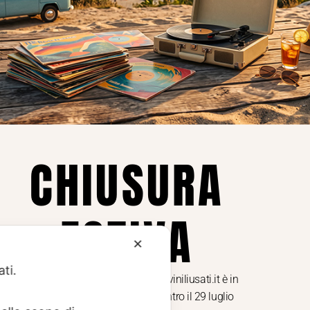
Privacy
Privacy Policy
ne dei
Cookie Policy (UE)
Consenso
a.
CHIUSURA
i
ESTIVA
te i
✕
ati.
Dal 29 luglio al 31 agosto venditaviniliusati.it è in
pausa estiva. Gli ordini ricevuti entro il 29 luglio