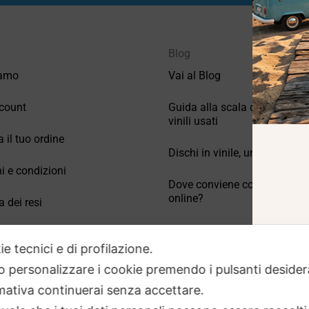
Blog
iamo
Vai al Blog
count
Guida alla scala di valutazio
vinili usati
a il tuo ordine
Dischi in vinile, un po’ di stori
i e condizioni
Dove conviene comprare vinil
online?
a dei resi
Come conservare correttamen
 Domande frequenti
vinili usati
ie tecnici e di profilazione.
 o personalizzare i cookie premendo i pulsanti desider
ativa continuerai senza accettare.