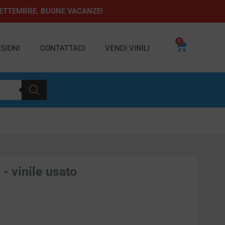
1 SETTEMBRE. BUONE VACANZE!
0
Carrello
SIONI
CONTATTACI
VENDI VINILI
 - vinile usato