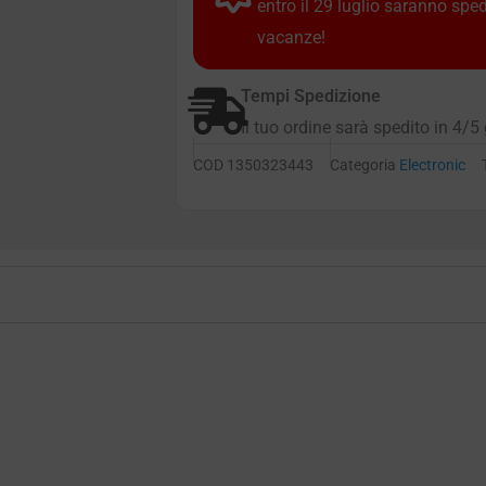
entro il 29 luglio saranno spe
vacanze!
Tempi Spedizione
Il tuo ordine sarà spedito in 4/5 
COD
1350323443
Categoria
Electronic