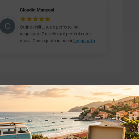
Claudio Manzoni
Ottimi vinili … tutto perfetto, ho
acquistato 7 dischi tutti perfetti come
nuovi. Consegnato in pochi
Leggi tutto
o essere interessati!