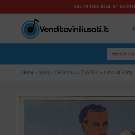
Vai
DAL 29 LUGLIO AL 31 AGOSTO
al
contenuto
Ricerca
prodotti
Home
»
Shop
»
Electronic
»
Too Too – Let’s All Party