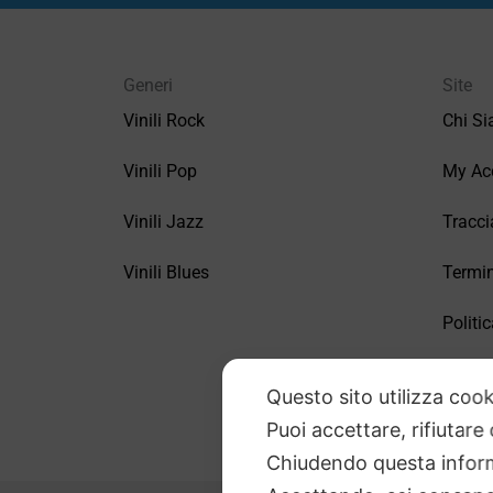
Generi
Site
Vinili Rock
Chi S
Vinili Pop
My Ac
Vinili Jazz
Tracci
Vinili Blues
Termin
Politic
FAQ –
Questo sito utilizza cook
Puoi accettare, rifiutare
Chiudendo questa inform