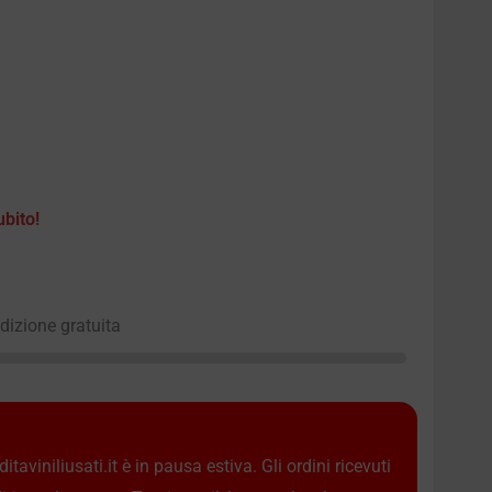
ubito!
edizione gratuita
taviniliusati.it è in pausa estiva. Gli ordini ricevuti