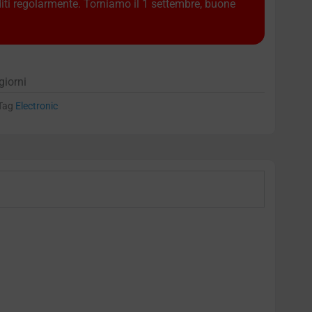
diti regolarmente. Torniamo il 1 settembre, buone
giorni
Tag
Electronic