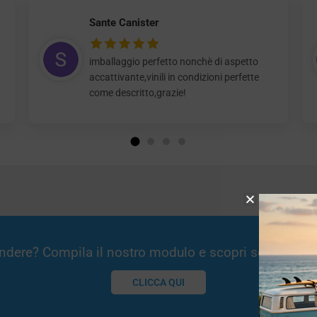
Sante Canister
imballaggio perfetto nonchè di aspetto
accattivante,vinili in condizioni perfette
come descritto,grazie!
Vendere? Compila il nostro modulo e scopri se potremm
CLICCA QUI