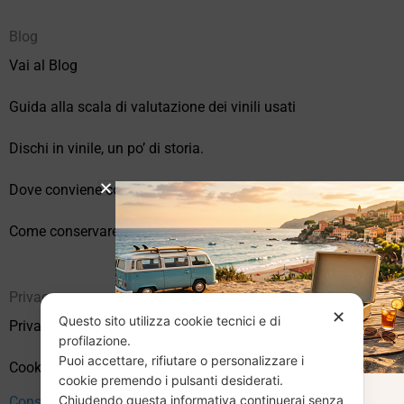
Blog
Vai al Blog
Guida alla scala di valutazione dei vinili usati
Dischi in vinile, un po’ di storia.
Dove conviene comprare vinili online?
Come conservare correttamente i vinili usati
Privacy
✕
Questo sito utilizza cookie tecnici e di
Privacy Policy
profilazione.
Puoi accettare, rifiutare o personalizzare i
Cookie Policy (UE)
cookie premendo i pulsanti desiderati.
Chiudendo questa informativa continuerai senza
Consenso