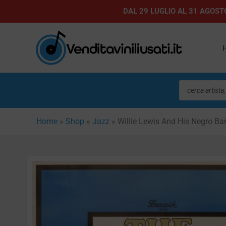
Vai
DAL 29 LUGLIO AL 31 AGOSTO
al
contenuto
Ricerca
prodotti
Home
»
Shop
»
Jazz
»
Willie Lewis And His Negro Ba