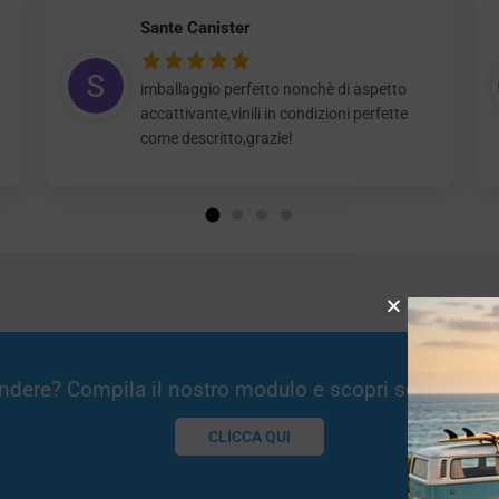
Sante Canister
imballaggio perfetto nonchè di aspetto
accattivante,vinili in condizioni perfette
come descritto,grazie!
Vendere? Compila il nostro modulo e scopri se potremm
CLICCA QUI