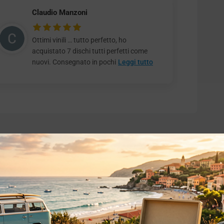
Claudio Manzoni
Ottimi vinili … tutto perfetto, ho
acquistato 7 dischi tutti perfetti come
nuovi. Consegnato in pochi
Leggi tutto
o essere interessati!