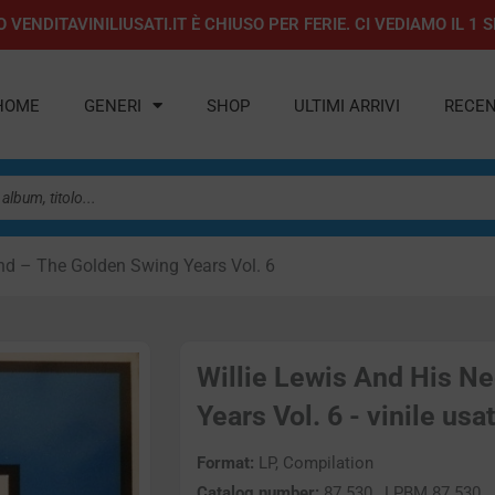
 VENDITAVINILIUSATI.IT È CHIUSO PER FERIE. CI VEDIAMO IL 
HOME
GENERI
SHOP
ULTIMI ARRIVI
RECEN
nd – The Golden Swing Years Vol. 6
Willie Lewis And His N
Years Vol. 6 - vinile usa
Format:
LP, Compilation
Catalog number:
87 530 , LPBM 87 530