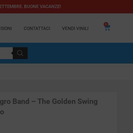
1 SETTEMBRE. BUONE VACANZE!
0
Carrello
SIONI
CONTATTACI
VENDI VINILI
egro Band – The Golden Swing
to