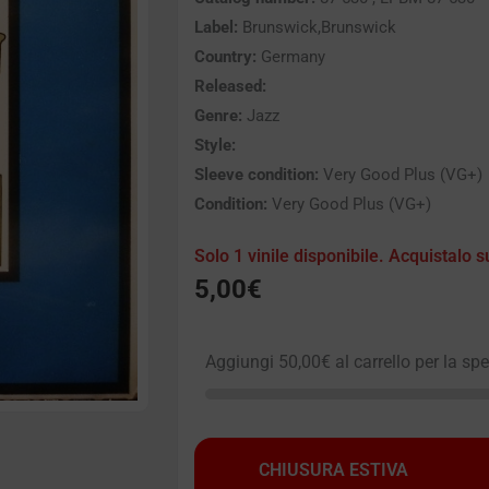
Label:
Brunswick,Brunswick
Country:
Germany
Released:
Genre:
Jazz
Style:
Sleeve condition:
Very Good Plus (VG+)
Condition:
Very Good Plus (VG+)
Solo 1 vinile disponibile. Acquistalo s
5,00
€
Aggiungi
50,00
€
al carrello per la sp
CHIUSURA ESTIVA