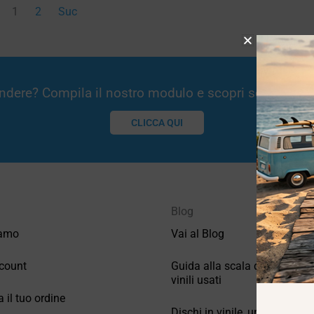
1
2
Suc
Vendere? Compila il nostro modulo e scopri se potremm
CLICCA QUI
Blog
iamo
Vai al Blog
count
Guida alla scala di valutazio
vinili usati
a il tuo ordine
Dischi in vinile, un po’ di stori