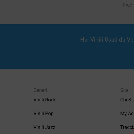
Prec
Hai Vinili Usati da 
Generi
Site
Vinili Rock
Chi S
Vinili Pop
My Ac
Vinili Jazz
Tracci