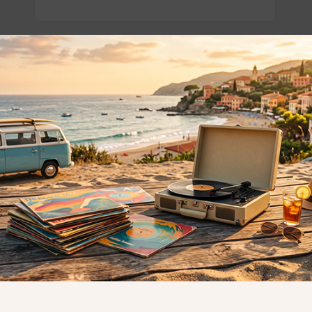
o essere interessati!
Privacy
Privacy Policy
ne dei
Cookie Policy (UE)
Consenso
a.