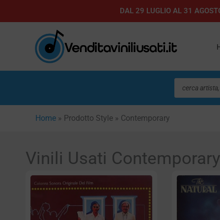
Vai
DAL 29 LUGLIO AL 31 AGOSTO
al
contenuto
Ricerca
prodotti
Home
»
Prodotto Style
»
Contemporary
Vinili Usati Contemporar