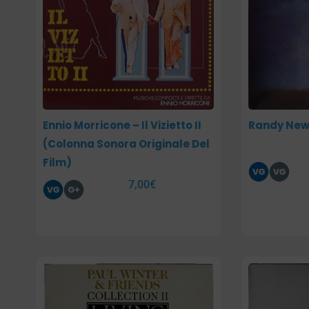
Ennio Morricone – Il Vizietto II
Randy New
(Colonna Sonora Originale Del
Film)
7,00
€