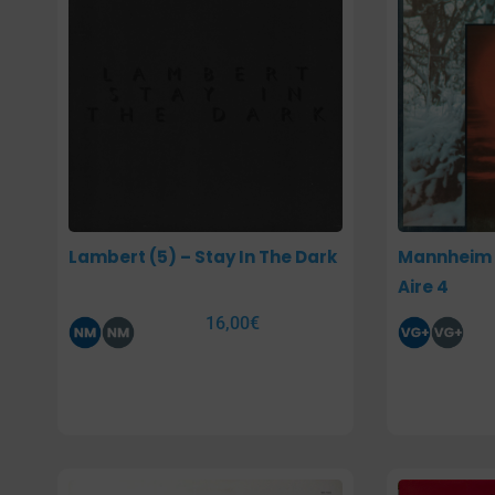
Lambert (5) – Stay In The Dark
Mannheim S
Aire 4
16,00
€