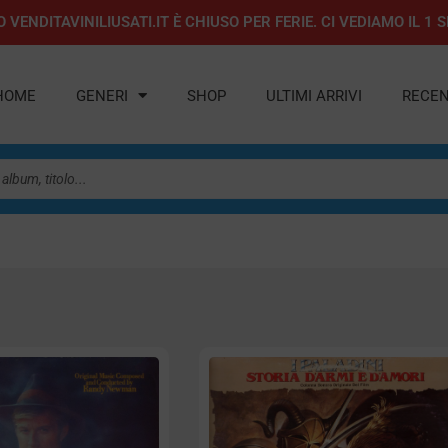
 VENDITAVINILIUSATI.IT È CHIUSO PER FERIE. CI VEDIAMO IL 
HOME
GENERI
SHOP
ULTIMI ARRIVI
RECEN
y
Pagina
Pagina