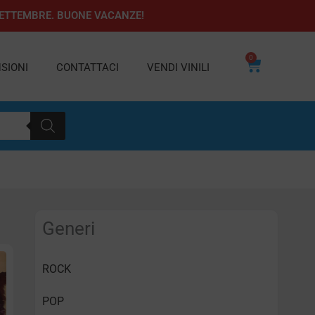
1 SETTEMBRE. BUONE VACANZE!
0
Carrello
SIONI
CONTATTACI
VENDI VINILI
Generi
ROCK
POP