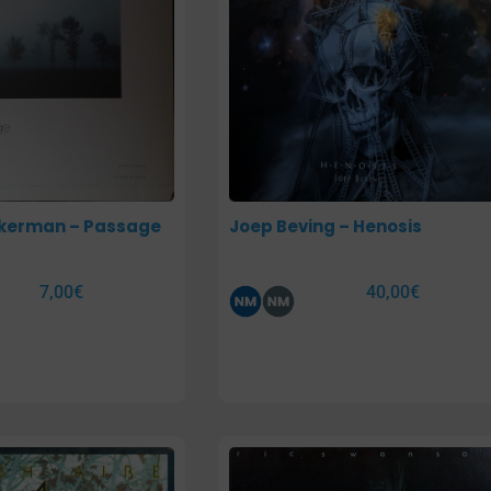
ckerman – Passage
Joep Beving – Henosis
7,00
€
40,00
€