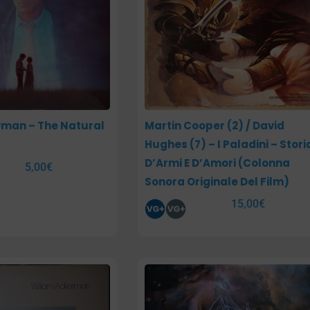
man – The Natural
Martin Cooper (2) / David
Hughes (7) – I Paladini – Stori
D’Armi E D’Amori (Colonna
5,00
€
Sonora Originale Del Film)
15,00
€