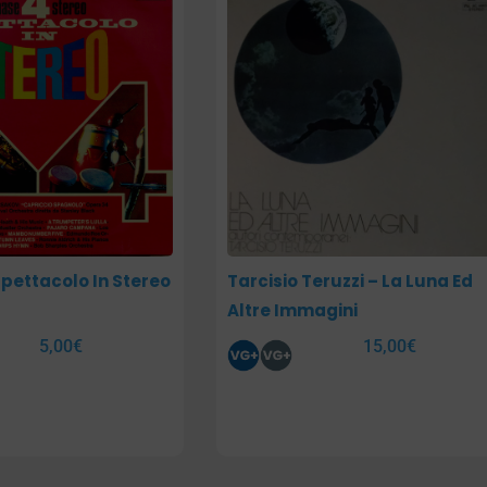
Spettacolo In Stereo
Tarcisio Teruzzi – La Luna Ed
Altre Immagini
5,00
€
15,00
€