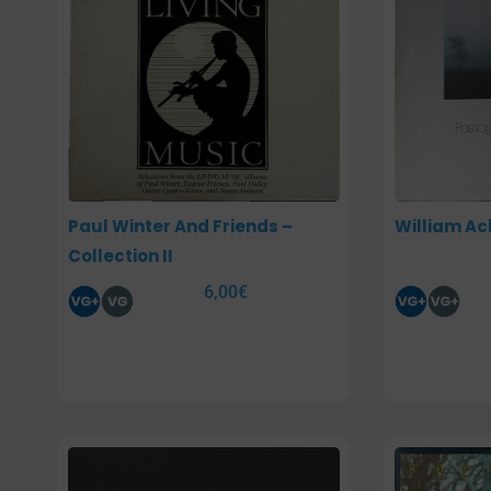
Paul Winter And Friends –
William A
Collection II
6,00
€