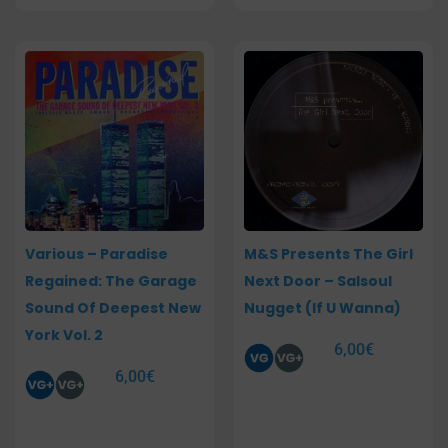
Various – Paradise
M&S Presents The Girl
Regained: The Garage
Next Door – Salsoul
Sound Of Deepest New
Nugget (If U Wanna)
York Vol. 2
6,00
€
6,00
€