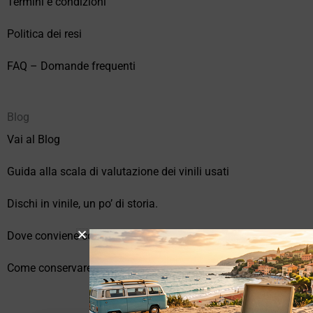
Termini e condizioni
Politica dei resi
FAQ – Domande frequenti
Blog
Vai al Blog
Guida alla scala di valutazione dei vinili usati
Dischi in vinile, un po’ di storia.
Dove conviene comprare vinili online?
Come conservare correttamente i vinili usati