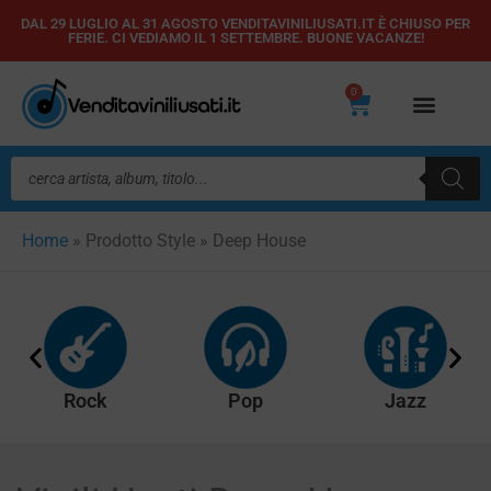
Vai
DAL 29 LUGLIO AL 31 AGOSTO VENDITAVINILIUSATI.IT È CHIUSO PER
FERIE. CI VEDIAMO IL 1 SETTEMBRE. BUONE VACANZE!
al
contenuto
0
Carrello
Ricerca
prodotti
Home
»
Prodotto Style
»
Deep House
Rock
Pop
Jazz