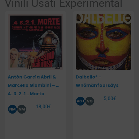
Vinili Usati Experimental
Pagina
Pagina
Pagina
Antón García Abril &
Dalbello* –
Marcello Giombini – …
Whōmănfoursāys
4..3..2..1… Morte
5,00
€
18,00
€