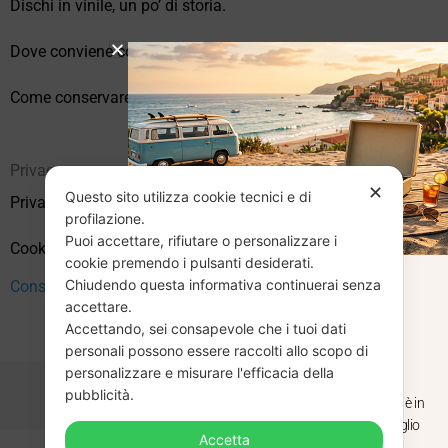
Dischi in vinile, un po’ di storia.
Dove conviene comprare vinili online?
Come conservare correttamente i vinili usati
Privacy
✕
Questo sito utilizza cookie tecnici e di
Privacy Policy
profilazione.
Puoi accettare, rifiutare o personalizzare i
Cookie Policy (UE)
cookie premendo i pulsanti desiderati.
Chiudendo questa informativa continuerai senza
CHIUSURA
Consenso
accettare.
Accettando, sei consapevole che i tuoi dati
ESTIVA
personali possono essere raccolti allo scopo di
personalizzare e misurare l'efficacia della
pubblicità.
Dal 29 luglio al 31 agosto venditaviniliusati.it è in
pausa estiva. Gli ordini ricevuti entro il 29 luglio
Accetta
saranno spediti regolarmente.