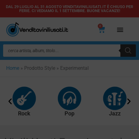
Vai
DAL 29 LUGLIO AL 31 AGOSTO VENDITAVINILIUSATI.IT È CHIUSO PER
FERIE. CI VEDIAMO IL 1 SETTEMBRE. BUONE VACANZE!
al
contenuto
0
Carrello
Ricerca
prodotti
Home
»
Prodotto Style
»
Experimental
Rock
Pop
Jazz