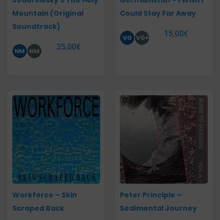
Jodorowsky’s The Holy
Germanistan – I Wish I
Mountain (Original
Could Stay Far Away
Soundtrack)
15,00
€
35,00
€
Workforce – Skin
Peter Principle –
Scraped Back
Sedimental Journey