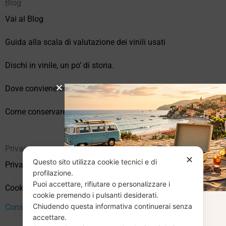
Blog
Vai al Blog
Guida alla scala di valutazione dei vinili usati
Dischi in vinile, un po’ di storia.
Dove conviene comprare vinili online?
Come conservare correttamente i vinili usati
Privacy
✕
Questo sito utilizza cookie tecnici e di
Privacy Policy
profilazione.
Puoi accettare, rifiutare o personalizzare i
Cookie Policy (UE)
cookie premendo i pulsanti desiderati.
Chiudendo questa informativa continuerai senza
CHIUSURA
Consenso
accettare.