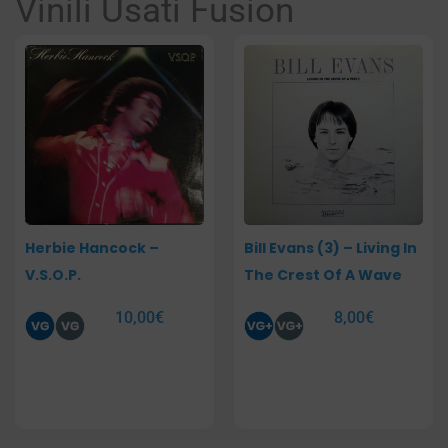
Vinili Usati Fusion
Pagina
Pagina
Pagina
Pagina
Herbie Hancock –
Bill Evans (3) – Living In
V.S.O.P.
The Crest Of A Wave
10,00
€
8,00
€