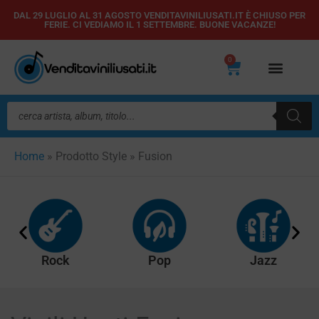
Vai
DAL 29 LUGLIO AL 31 AGOSTO VENDITAVINILIUSATI.IT È CHIUSO PER
FERIE. CI VEDIAMO IL 1 SETTEMBRE. BUONE VACANZE!
al
contenuto
0
Carrello
Ricerca
prodotti
Home
»
Prodotto Style
»
Fusion
Rock
Pop
Jazz