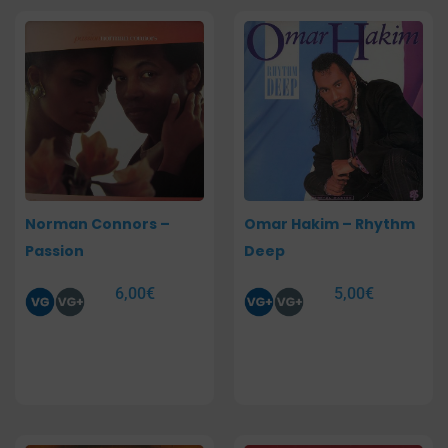
Norman Connors –
Omar Hakim – Rhythm
Passion
Deep
6,00
€
5,00
€