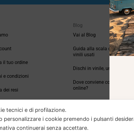
Blog
iamo
Vai al Blog
count
Guida alla scala di valutazio
vinili usati
a il tuo ordine
Dischi in vinile, un po’ di stori
i e condizioni
Dove conviene comprare vinil
online?
a dei resi
Come conservare correttamen
 Domande frequenti
vinili usati
ie tecnici e di profilazione.
 o personalizzare i cookie premendo i pulsanti desider
ativa continuerai senza accettare.