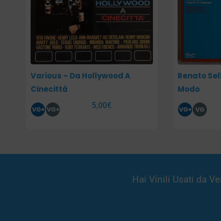
Various – Da Hollywood A
Renato Sell
Cinecittà
Modo
5,00
€
Hai Vinili Usati da 