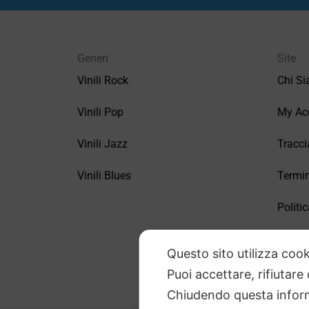
Generi
Site
Vinili Rock
Chi S
Vinili Pop
My Ac
Vinili Jazz
Tracci
Vinili Blues
Termin
Politic
FAQ –
Questo sito utilizza cook
Puoi accettare, rifiutare
Chiudendo questa inform