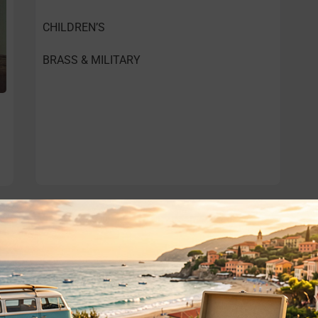
CHILDREN’S
BRASS & MILITARY
o essere interessati!