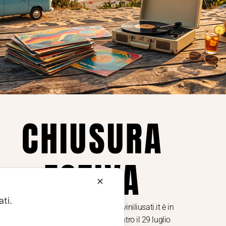
Privacy
Privacy Policy
ne dei
Cookie Policy (UE)
Consenso
a.
CHIUSURA
i
ESTIVA
te i
✕
ati.
Dal 29 luglio al 31 agosto venditaviniliusati.it è in
pausa estiva. Gli ordini ricevuti entro il 29 luglio