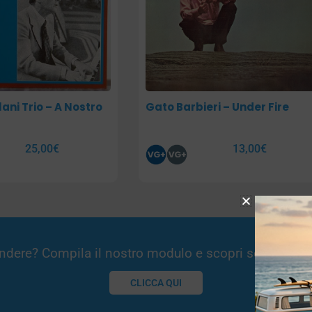
ani Trio – A Nostro
Gato Barbieri – Under Fire
25,00
€
13,00
€
Vendere? Compila il nostro modulo e scopri se potremm
CLICCA QUI