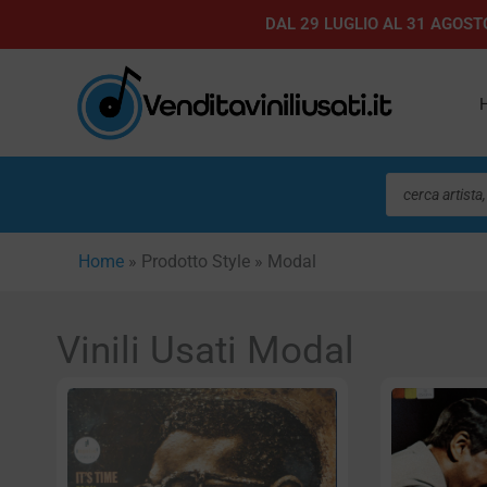
Vai
DAL 29 LUGLIO AL 31 AGOSTO
al
contenuto
Ricerca
prodotti
Home
»
Prodotto Style
»
Modal
Vinili Usati Modal