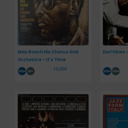
Max Roach His Chorus And
Earl Hines 
Orchestra – It’s Time
13,00
€