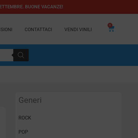
1 SETTEMBRE. BUONE VACANZE!
0
Carrello
SIONI
CONTATTACI
VENDI VINILI
Generi
ROCK
POP