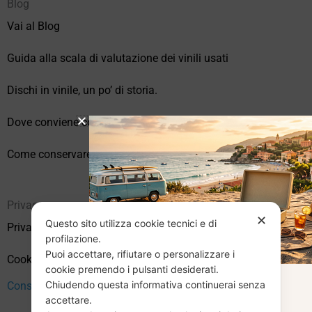
Blog
Vai al Blog
Guida alla scala di valutazione dei vinili usati
Dischi in vinile, un po’ di storia.
Dove conviene comprare vinili online?
Come conservare correttamente i vinili usati
Privacy
✕
Questo sito utilizza cookie tecnici e di
Privacy Policy
profilazione.
Puoi accettare, rifiutare o personalizzare i
Cookie Policy (UE)
cookie premendo i pulsanti desiderati.
Chiudendo questa informativa continuerai senza
CHIUSURA
Consenso
accettare.