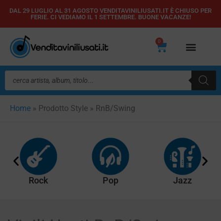
Vai
DAL 29 LUGLIO AL 31 AGOSTO VENDITAVINILIUSATI.IT È CHIUSO PER
FERIE. CI VEDIAMO IL 1 SETTEMBRE. BUONE VACANZE!
al
contenuto
0
Carrello
Ricerca
prodotti
Home
»
Prodotto Style
»
RnB/Swing
Rock
Pop
Jazz