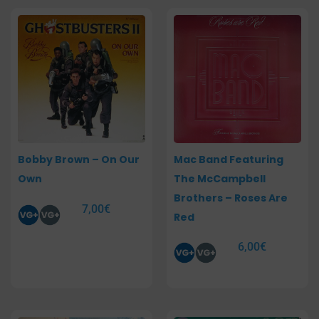
Bobby Brown – On Our
Mac Band Featuring
Own
The McCampbell
Brothers – Roses Are
7,00
€
Red
6,00
€