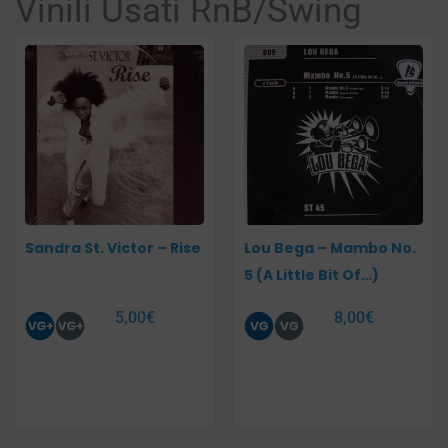
Vinili Usati RnB/Swing
Pagina
Pagina
Pagina
Sandra St. Victor – Rise
Lou Bega – Mambo No.
5 (A Little Bit Of…)
5,00
€
8,00
€