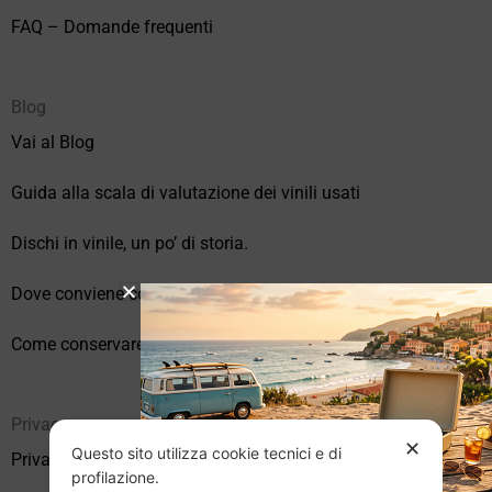
FAQ – Domande frequenti
Blog
Vai al Blog
Guida alla scala di valutazione dei vinili usati
Dischi in vinile, un po’ di storia.
Dove conviene comprare vinili online?
Come conservare correttamente i vinili usati
Privacy
✕
Questo sito utilizza cookie tecnici e di
Privacy Policy
profilazione.