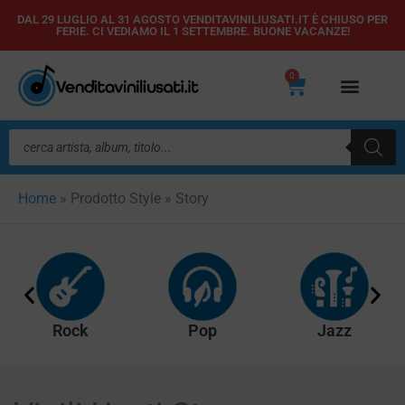
Vai
DAL 29 LUGLIO AL 31 AGOSTO VENDITAVINILIUSATI.IT È CHIUSO PER
FERIE. CI VEDIAMO IL 1 SETTEMBRE. BUONE VACANZE!
al
contenuto
0
Carrello
Ricerca
prodotti
Home
»
Prodotto Style
»
Story
Rock
Pop
Jazz