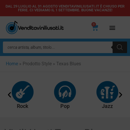
Vai
DAL 29 LUGLIO AL 31 AGOSTO VENDITAVINILIUSATI.IT È CHIUSO PER
FERIE. CI VEDIAMO IL 1 SETTEMBRE. BUONE VACANZE!
al
contenuto
0
Carrello
Ricerca
prodotti
Home
»
Prodotto Style
»
Texas Blues
Rock
Pop
Jazz