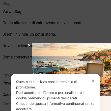
Blog
Vai al Blog
Guida alla scala di valutazione dei vinili usati
Dischi in vinile, un po’ di storia.
Dove conviene comprare vinili online?
Come conservare correttamente i vinili usati
Privacy
✕
Questo sito utilizza cookie tecnici e di
Privacy Policy
profilazione.
Puoi accettare, rifiutare o personalizzare i
Cookie Policy (UE)
cookie premendo i pulsanti desiderati.
Chiudendo questa informativa continuerai senza
CHIUSURA
Consenso
accettare.