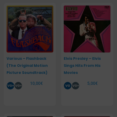
Various – Flashback
Elvis Presley – Elvis
(The Original Motion
Sings Hits From His
Picture Soundtrack)
Movies
10,00
€
5,00
€