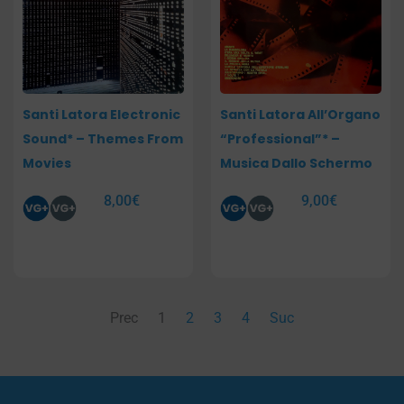
Santi Latora Electronic
Santi Latora All’Organo
Sound* – Themes From
“Professional”* –
Movies
Musica Dallo Schermo
8,00
€
9,00
€
Prec
1
2
3
4
Suc