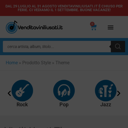
Vai
DAL 29 LUGLIO AL 31 AGOSTO VENDITAVINILIUSATI.IT È CHIUSO PER
FERIE. CI VEDIAMO IL 1 SETTEMBRE. BUONE VACANZE!
al
contenuto
0
Carrello
Ricerca
prodotti
Home
»
Prodotto Style
»
Theme
Rock
Pop
Jazz