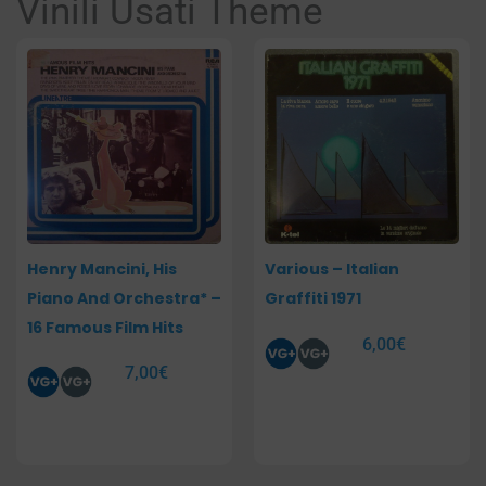
Vinili Usati Theme
Pagina
Pagina
Pagina
Pagina
Henry Mancini, His
Various – Italian
Piano And Orchestra* –
Graffiti 1971
16 Famous Film Hits
6,00
€
7,00
€