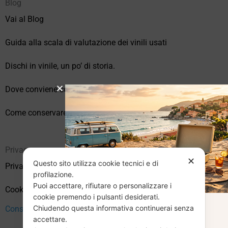
Blog
Vai al Blog
Guida alla scala di valutazione dei vinili usati
Dischi in vinile, un po’ di storia.
Dove conviene comprare vinili online?
Come conservare correttamente i vinili usati
Privacy
✕
Questo sito utilizza cookie tecnici e di
Privacy Policy
profilazione.
Puoi accettare, rifiutare o personalizzare i
Cookie Policy (UE)
cookie premendo i pulsanti desiderati.
Chiudendo questa informativa continuerai senza
CHIUSURA
Consenso
accettare.