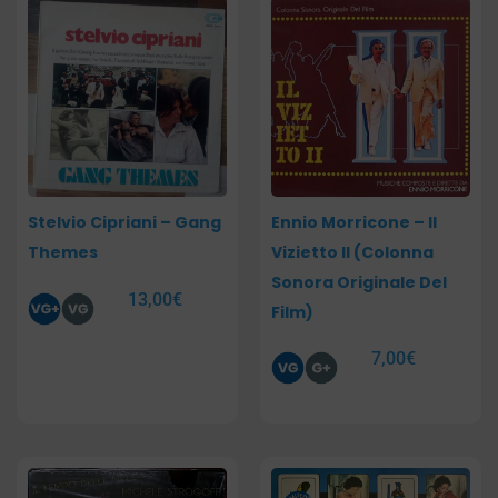
Stelvio Cipriani – Gang
Ennio Morricone – Il
Themes
Vizietto II (Colonna
Sonora Originale Del
13,00
€
Film)
7,00
€