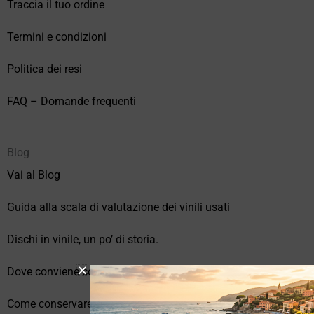
Traccia il tuo ordine
Termini e condizioni
Politica dei resi
FAQ – Domande frequenti
Blog
Vai al Blog
Guida alla scala di valutazione dei vinili usati
Dischi in vinile, un po’ di storia.
Dove conviene comprare vinili online?
Come conservare correttamente i vinili usati