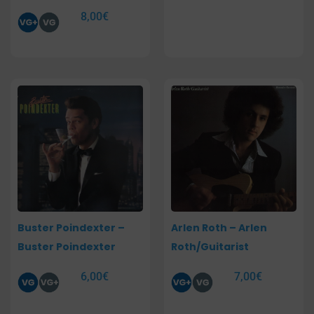
8,00
€
Buster Poindexter –
Arlen Roth – Arlen
Buster Poindexter
Roth/Guitarist
6,00
€
7,00
€