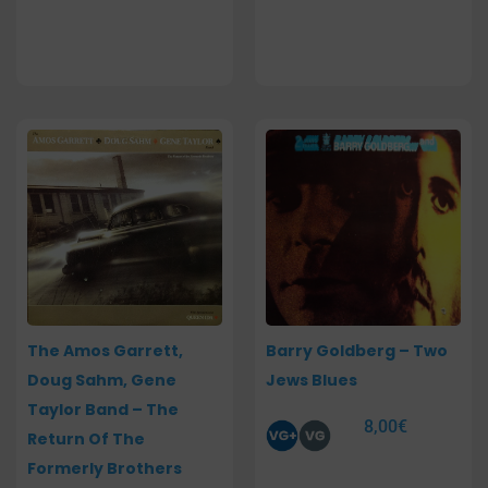
The Amos Garrett,
Barry Goldberg – Two
Doug Sahm, Gene
Jews Blues
Taylor Band – The
8,00
€
Return Of The
Formerly Brothers