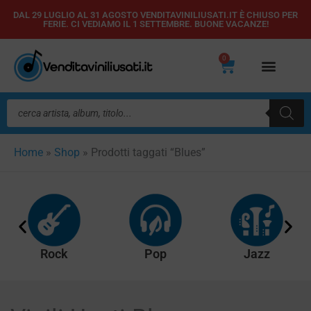
Vai
DAL 29 LUGLIO AL 31 AGOSTO VENDITAVINILIUSATI.IT È CHIUSO PER
FERIE. CI VEDIAMO IL 1 SETTEMBRE. BUONE VACANZE!
al
contenuto
0
Carrello
Ricerca
prodotti
Home
»
Shop
»
Prodotti taggati “Blues”
Rock
Pop
Jazz