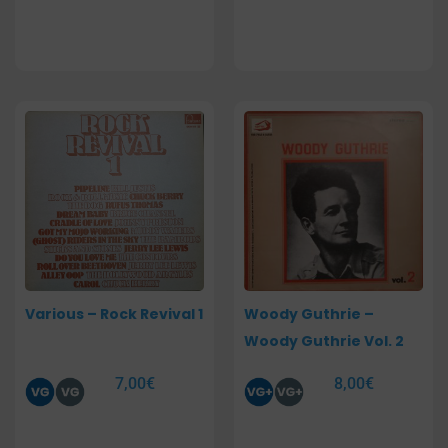
Various – Rock Revival 1
Woody Guthrie –
Woody Guthrie Vol. 2
7,00
€
8,00
€