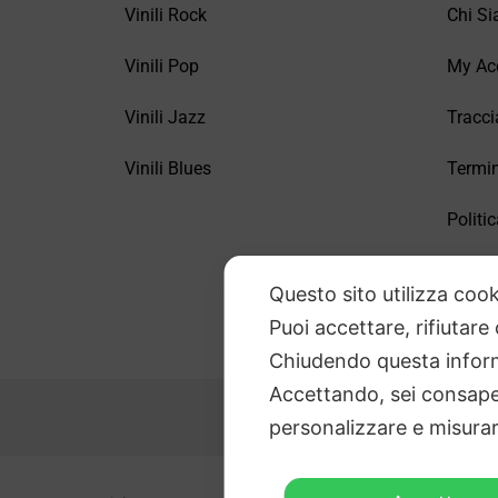
Vinili Rock
Chi S
Vinili Pop
My Ac
Vinili Jazz
Tracci
Vinili Blues
Termin
Politic
FAQ –
Questo sito utilizza cook
Puoi accettare, rifiutare
Chiudendo questa inform
Accettando, sei consapev
personalizzare e misurare