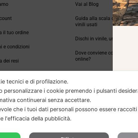
iamo
Vai al Blog
count
Guida alla scala di valutazio
vinili usati
a il tuo ordine
Dischi in vinile, un po’ di stori
i e condizioni
Dove conviene comprare vinil
online?
a dei resi
Come conservare correttamen
 Domande frequenti
vinili usati
ie tecnici e di profilazione.
 o personalizzare i cookie premendo i pulsanti desider
ativa continuerai senza accettare.
ole che i tuoi dati personali possono essere raccolti 
 l'efficacia della pubblicità.