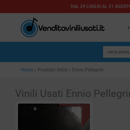
Vai
DAL 29 LUGLIO AL 31 AGOSTO
al
contenuto
Ricerca
prodotti
Home
»
Prodotto Artist
»
Ennio Pellegrini
Vinili Usati Ennio Pellegri