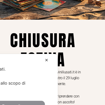
Privacy Policy
ne dei
Cookie Policy (UE)
Consenso
a.
CHIUSURA
i
ESTIVA
te i
✕
ati.
Dal 29 luglio al 31 agosto venditaviniliusati.it è in
pausa estiva. Gli ordini ricevuti entro il 29 luglio
allo scopo di
saranno spediti regolarmente.
Torniamo il 1 settembre, pronti a riprendere con
nuovi arrivi. Buona estate e buon ascolto!