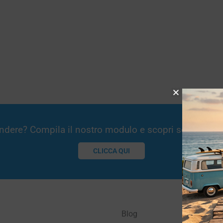
Vendere? Compila il nostro modulo e scopri se potremm
CLICCA QUI
Blog