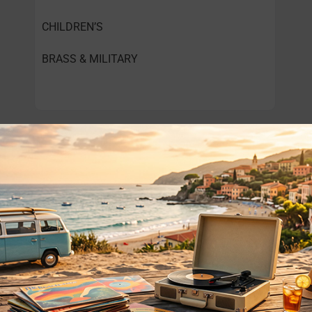
CHILDREN’S
BRASS & MILITARY
o essere interessati!
Privacy