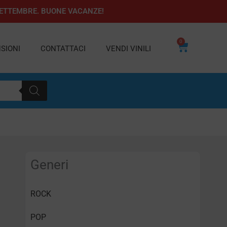
1 SETTEMBRE. BUONE VACANZE!
0
Carrello
SIONI
CONTATTACI
VENDI VINILI
Generi
ROCK
POP