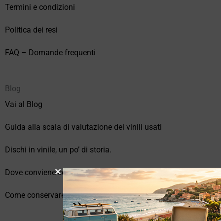
Termini e condizioni
Politica dei resi
FAQ – Domande frequenti
Blog
Vai al Blog
Guida alla scala di valutazione dei vinili usati
Dischi in vinile, un po’ di storia.
Dove conviene comprare vinili online?
Come conservare correttamente i vinili usati