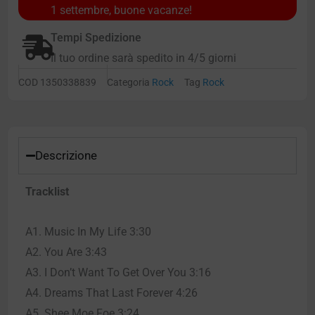
1 settembre, buone vacanze!
Tempi Spedizione
Il tuo ordine sarà spedito in 4/5 giorni
COD
1350338839
Categoria
Rock
Tag
Rock
Descrizione
Tracklist
A1. Music In My Life 3:30
A2. You Are 3:43
A3. I Don’t Want To Get Over You 3:16
A4. Dreams That Last Forever 4:26
A5. Shee Moe Foe 3:24