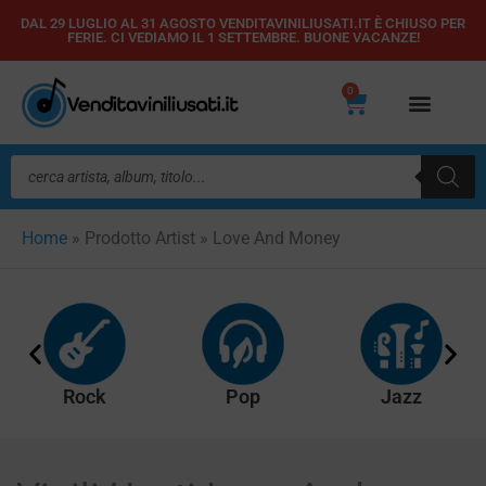
Vai
DAL 29 LUGLIO AL 31 AGOSTO VENDITAVINILIUSATI.IT È CHIUSO PER
FERIE. CI VEDIAMO IL 1 SETTEMBRE. BUONE VACANZE!
al
contenuto
0
Carrello
Ricerca
prodotti
Home
»
Prodotto Artist
»
Love And Money
Rock
Pop
Jazz