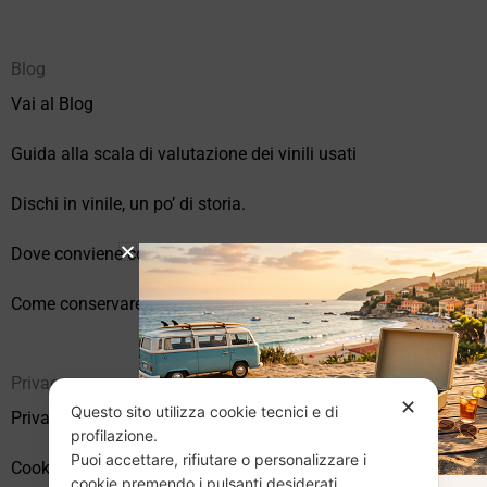
Blog
Vai al Blog
Guida alla scala di valutazione dei vinili usati
Dischi in vinile, un po’ di storia.
Dove conviene comprare vinili online?
Come conservare correttamente i vinili usati
Privacy
✕
Questo sito utilizza cookie tecnici e di
Privacy Policy
profilazione.
Puoi accettare, rifiutare o personalizzare i
Cookie Policy (UE)
cookie premendo i pulsanti desiderati.