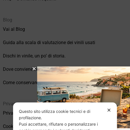
Blog
Vai al Blog
Guida alla scala di valutazione dei vinili usati
Dischi in vinile, un po’ di storia.
Dove conviene comprare vinili online?
Come conservare correttamente i vinili usati
Privacy
✕
Questo sito utilizza cookie tecnici e di
Privacy Policy
profilazione.
Puoi accettare, rifiutare o personalizzare i
Cookie Policy (UE)