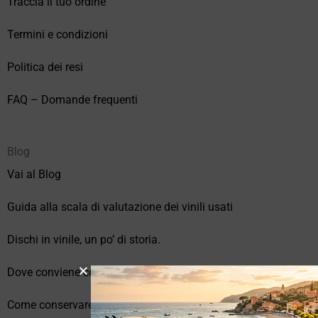
Traccia il tuo ordine
Termini e condizioni
Politica dei resi
FAQ – Domande frequenti
Blog
Vai al Blog
Guida alla scala di valutazione dei vinili usati
Dischi in vinile, un po’ di storia.
Dove conviene comprare vinili online?
Come conservare correttamente i vinili usati