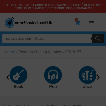
Vai
DAL 29 LUGLIO AL 31 AGOSTO VENDITAVINILIUSATI.IT È CHIUSO PER
FERIE. CI VEDIAMO IL 1 SETTEMBRE. BUONE VACANZE!
al
contenuto
0
Carrello
Ricerca
prodotti
Home
»
Prodotto Catalog Number
»
ORL 8157
Rock
Pop
Jazz