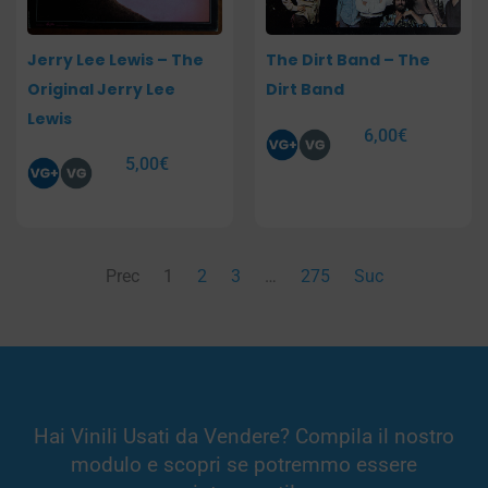
Jerry Lee Lewis – The
The Dirt Band – The
Original Jerry Lee
Dirt Band
Lewis
6,00
€
5,00
€
Prec
1
2
3
…
275
Suc
Hai Vinili Usati da Vendere? Compila il nostro
modulo e scopri se potremmo essere