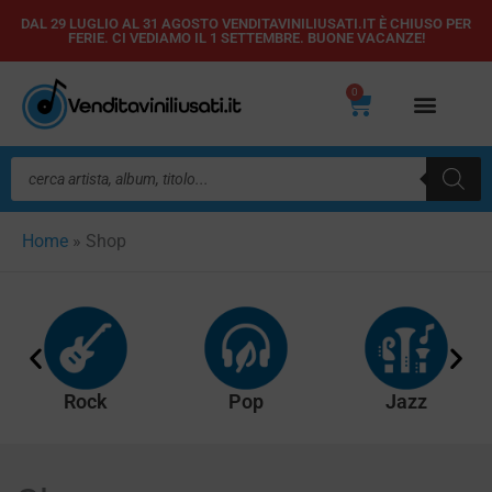
Vai
DAL 29 LUGLIO AL 31 AGOSTO VENDITAVINILIUSATI.IT È CHIUSO PER
FERIE. CI VEDIAMO IL 1 SETTEMBRE. BUONE VACANZE!
al
contenuto
0
Carrello
Ricerca
prodotti
Home
»
Shop
Rock
Pop
Jazz