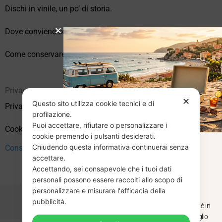
Dischi in vinile, un po’ di storia.
Dove conviene comprare vinili online?
Come conservare correttamente i vinili usati
Privacy
✕
Questo sito utilizza cookie tecnici e di
Privacy Policy
profilazione.
Puoi accettare, rifiutare o personalizzare i
Cookie Policy (UE)
cookie premendo i pulsanti desiderati.
Chiudendo questa informativa continuerai senza
CHIUSURA
Consenso
accettare.
Accettando, sei consapevole che i tuoi dati
ESTIVA
personali possono essere raccolti allo scopo di
personalizzare e misurare l'efficacia della
pubblicità.
Dal 29 luglio al 31 agosto venditaviniliusati.it è in
pausa estiva. Gli ordini ricevuti entro il 29 luglio